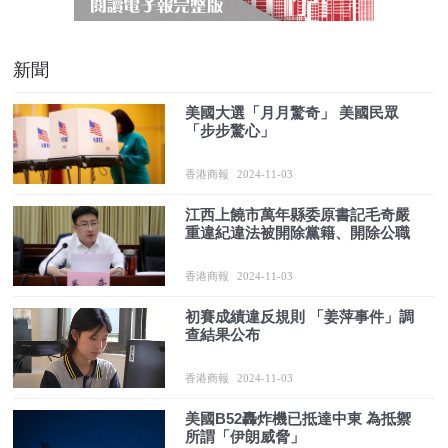
新聞
美國大選「月月驚奇」 美國民眾
「步步驚心」
香港商報
2024-11-03
江西上饒市萬年縣委原書記毛奇嚴
重違紀違法被開除黨籍、開除公職
香港商報
2024-11-03
初賽成績違反規則 「姜萍事件」調
查結果公布
香港商報
2024-11-03
美國B52轟炸機已抵達中東 為抵禦
所謂「伊朗威脅」