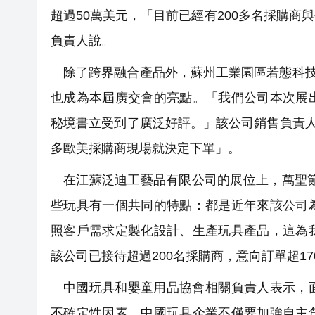
超過50萬美元，「目前已經有200多名採購
負責人說。
除了跨界融合產品外，蘇州工業園區若態科技
也成為本屆廣交會的亮點。「我們公司本次展
秘境書立受到了廣泛好評。」該公司銷售負責人
多歐美採購商現場就決定下單」。
在江蘇泛迪工藝品有限公司的展位上，萬聖節
些玩具有一個共同的特點：都是近年來該公司
照客戶需求定製化設計、生產玩具產品，這為
該公司已接待超過200名採購商，意向訂單超17
中國玩具和嬰童用品協會相關負責人表示，
不確定性因素，中國玩具企業不僅要加強自主