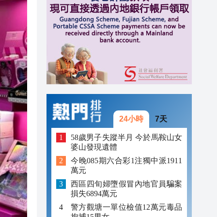
16:46
16:38
16:34
24小時
7天
58歲男子失蹤半月 今於馬鞍山女
婆山發現遺體
今晚085期六合彩1注獨中派1911
萬元
西區四旬婦墮假冒內地官員騙案
損失6894萬元
警方觀塘一單位檢值12萬元毒品
拘捕15男女