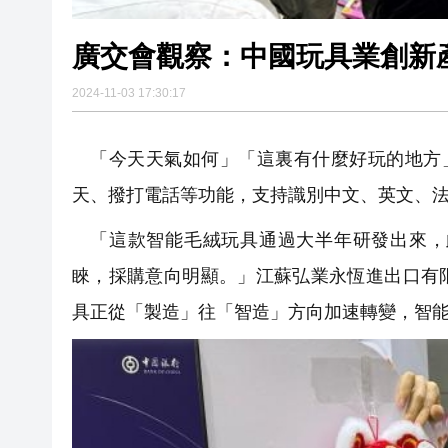
廣交會觀察：中國玩具業創新
2024-11-03 17:30:17
「今天天氣如何」「這裏有什麼好玩的地方」.
天、撥打電話等功能，支持識別中文、英文、法文與
「這款智能毛絨玩具通過大半年研發出來，
睞，採購意向明顯。」江蘇弘業永恆進出口有
具正從「製造」往「智造」方向加速轉變，智