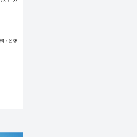
輯：
呂馨