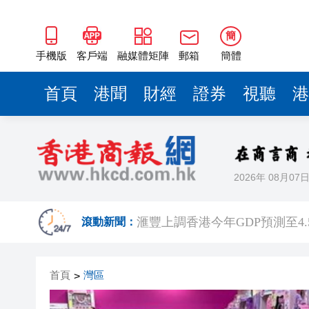
簡
手機版
客戶端
融媒體矩陣
郵箱
簡體
首頁
港聞
財經
證券
視聽
港
2026年 08月07
有片丨泰國校園槍擊案致7死15
滙豐上調香港今年GDP預測至4.
滾動新聞：
有片｜步態反常語無倫次 男旅
首頁
灣區
>
有片｜鄧炳強批記協換屆選舉無
報考熱度持續高漲 今年深圳大學