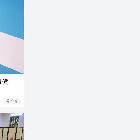
限價
分享