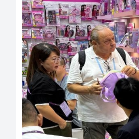
有片〡警方葵涌廣場巡查掃童黨
民青局舉辦關愛隊培訓班 麥美
【港樓】CCL連跌兩周共0.45