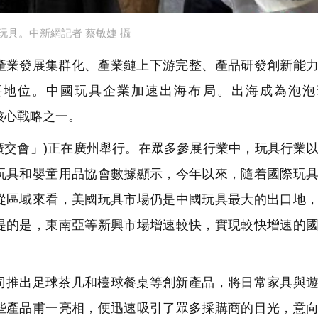
玩具。中新網記者 蔡敏婕 攝
產業發展集群化、產業鏈上下游完整、產品研發創新能
要地位。中國玩具企業加速出海布局。出海成為泡泡
業的核心戰略之一。
「廣交會」)正在廣州舉行。在眾多參展行業中，玩具行業
玩具和嬰童用品協會數據顯示，今年以來，隨着國際玩
從區域來看，美國玩具市場仍是中國玩具最大的出口地
提的是，東南亞等新興市場增速較快，實現較快增速的
司推出足球茶几和檯球餐桌等創新產品，將日常家具與
些產品甫一亮相，便迅速吸引了眾多採購商的目光，意