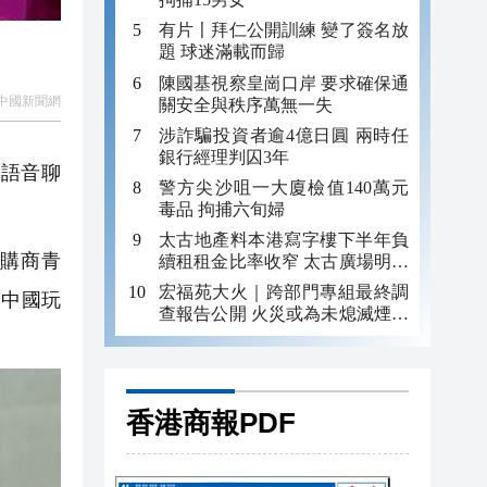
有片〡拜仁公開訓練 變了簽名放
題 球迷滿載而歸
陳國基視察皇崗口岸 要求確保通
中國新聞網
關安全與秩序萬無一失
涉詐騙投資者逾4億日圓 兩時任
銀行經理判囚3年
能語音聊
警方尖沙咀一大廈檢值140萬元
毒品 拘捕六旬婦
太古地產料本港寫字樓下半年負
購商青
續租租金比率收窄 太古廣場明年
轉正
宏福苑大火｜跨部門專組最終調
，中國玩
查報告公開 火災或為未熄滅煙頭
引發
香港商報PDF