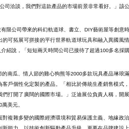
商與公司洽談，我們對這款產品的市場前景非常看好。」該
有限公司帶來的科幻軌道球、書立、DIY藝術屋等創意
出的可拓展可拼接的平行世界軌道球玩具和融入異國風
介紹說，「短短兩天時間公司已接待了超過100多名採
的南瓜、情人節的雞心狗熊等2000多款玩具產品琳琅
為客戶個性化定製的產品。「相比於傳統生產銷售模式
我們打開了廣闊的國際市場。」泛迪展位負責人稱，開
0萬美元。
面對複雜多變的國際經濟環境和貿易保護主義、地緣政
創新能力，以技術創新驅動產品升級，更要在品牌建設