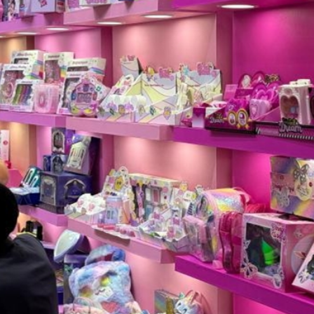
 網民：掃埋班賣書仔
娟：關愛隊已成地區治理團隊一份子
% 中原料高位反覆