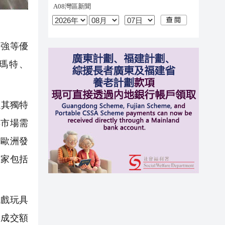
力強等優
瑪特、
以其獨特
具市場需
，歐洲發
國家包括
遊戲玩具
向成交額