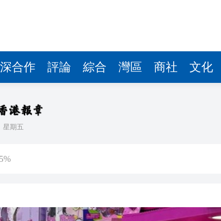
深合作
評論
綜合
灣區
商社
文化
日
星期五
傷 槍手為初中生 在教室飲彈身亡
5%
客內褲藏2包冰毒 闖關西九龍被截
認受性 警告若涉危害國安「後果自負」
錄取457名港澳台僑生