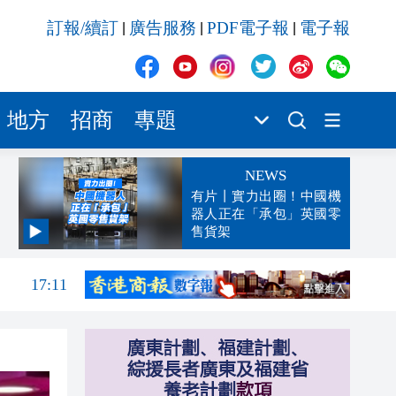
訂報/續訂
廣告服務
PDF電子報
電子報
|
|
|
地方
招商
專題
NEWS
有片丨實力出圈！中國機
器人正在「承包」英國零
售貨架
17:13
17:11
17:09
17:06
17:04