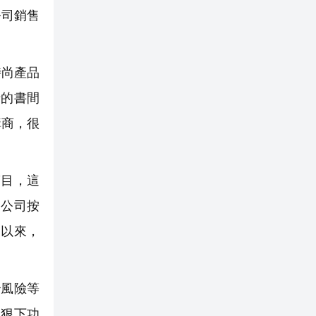
公司銷售
時尚產品
情的書間
購商，很
滿目，這
，公司按
展以來，
治風險等
上狠下功