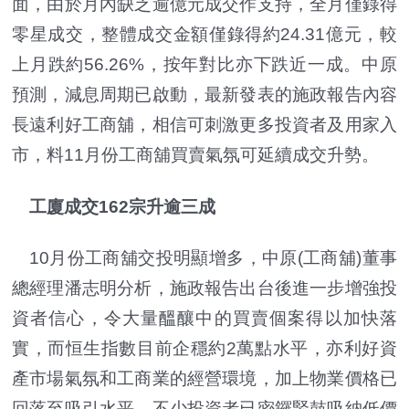
面，由於月內缺乏逾億元成交作支持，全月僅錄得
零星成交，整體成交金額僅錄得約24.31億元，較
上月跌約56.26%，按年對比亦下跌近一成。中原
預測，減息周期已啟動，最新發表的施政報告內容
長遠利好工商舖，相信可刺激更多投資者及用家入
市，料11月份工商舖買賣氣氛可延續成交升勢。
工廈成交162宗升逾三成
10月份工商舖交投明顯增多，中原(工商舖)董事
總經理潘志明分析，施政報告出台後進一步增強投
資者信心，令大量醞釀中的買賣個案得以加快落
實，而恒生指數目前企穩約2萬點水平，亦利好資
產市場氣氛和工商業的經營環境，加上物業價格已
回落至吸引水平，不少投資者已密鑼緊鼓吸納低價