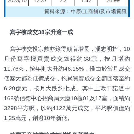
寫字樓成交38宗升逾一成
寫字樓交投宗數亦錄得顯著增長，潘志明指，10
月份寫字樓買賣成交錄得約38宗，按月增約
11.76%，按年則大升約46.15%，惟由於當月成交
個案大都為低價成交，拖累買賣成交金額回落至約
6.29億元，按月大跌約七成。其中上環干諾道中
168號信德中心招商局大廈19樓01及17室，面積約
3298平方呎，以約4122萬元成交，平均呎價僅約
1.25萬元，創逾10年新低。