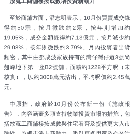
放寬工商舖樓按成數增投資新動力
至於商舖方面，潘志明表示，10月份買賣成交錄
得約50宗，按月微跌約2宗，按年則增加約
19.05%，成交金額錄得約7.13億元，按月減少約
29.08%，按年則微跌約3.79%。月內投資者出貨
頻密，其中由鄧成波家族持有的灣仔灣仔道3號尚
翹峰地下第一座B2號舖，面積約1228平方呎（未
核實），以約3008萬元沽出，平均呎價約2.45萬
元。
中原指，政府於10月份公布新一份《施政報
告》，內容涵蓋多項支持物業投資市場的措施，包
括放寬工商舖樓按成數與住宅看齊及提供更大入市
彈性，為樓市添上新動力，吸引更多用家及企業注