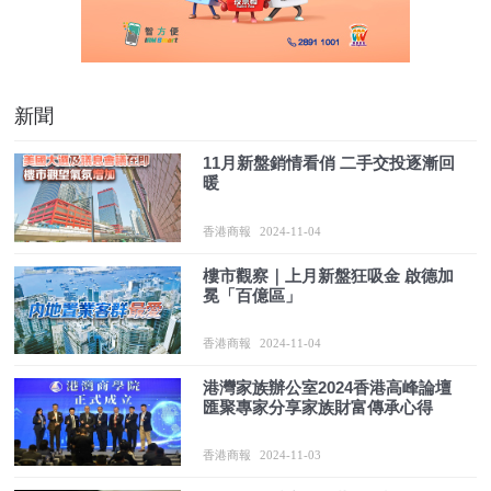
新聞
11月新盤銷情看俏 二手交投逐漸回
暖
香港商報
2024-11-04
樓市觀察｜上月新盤狂吸金 啟德加
冕「百億區」
香港商報
2024-11-04
港灣家族辦公室2024香港高峰論壇
匯聚專家分享家族財富傳承心得
香港商報
2024-11-03