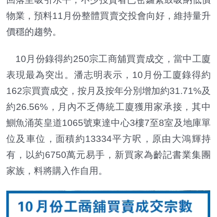
物業，預料11月份整體買賣交投會向好，維持量升
價穩的趨勢。
10月份錄得約250宗工商舖買賣成交，當中工廈
表現最為突出。潘志明表示，10月份工廈錄得約
162宗買賣成交，按月及按年分別增加約31.71%及
約26.56%，月內不乏傳統工廈獲用家承接，其中
鰂魚涌英皇道1065號東達中心3樓7至8室及地庫單
位及車位，面積約13334平方呎，原由大鴻輝持
有，以約6750萬元易手，新買家為齡記書業集團
家族，料將購入作自用。