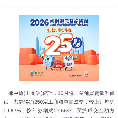
據中原(工商舖)統計，10月份工商舖買賣量升價
跌，共錄得約250宗工商舖買賣成交，較上月增約
19.62%，按年亦增約27.55%；至於成交金額方