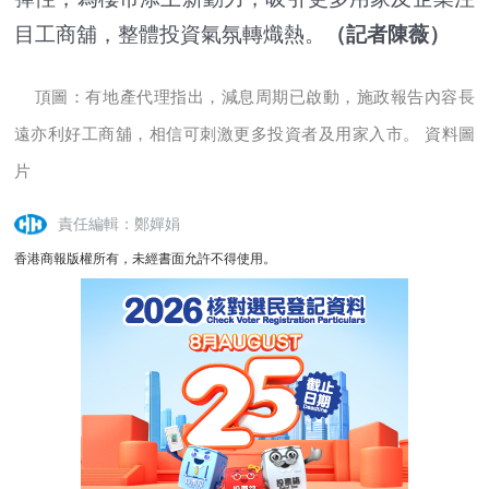
目工商舖，整體投資氣氛轉熾熱。
（
記者陳薇
）
頂圖：有地產代理指出，減息周期已啟動，施政報告內容長
遠亦利好工商舖，相信可刺激更多投資者及用家入市。 資料圖
片
責任編輯：鄭嬋娟
香港商報版權所有，未經書面允許不得使用。