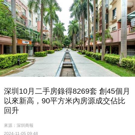
深圳10月二手房錄得8269套 創45個月
以來新高，90平方米內房源成交佔比
回升
來源：深圳商報
2024-11-05 09:48