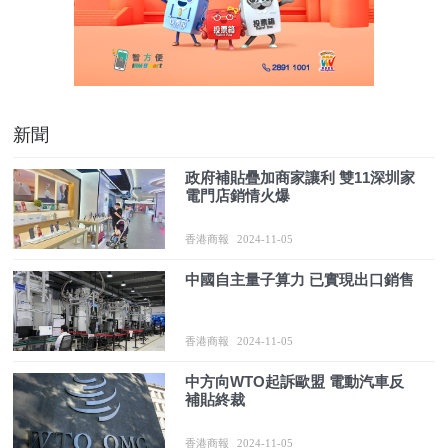
新聞
政府補貼疊加商家讓利 雙11深圳家
電門店銷情火爆
香港商報
2024-11-05
中國自主量子算力 已實現出口銷售
香港商報
2024-11-05
中方向WTO起訴歐盟 電動汽車反
補貼終裁
香港商報
2024-11-05