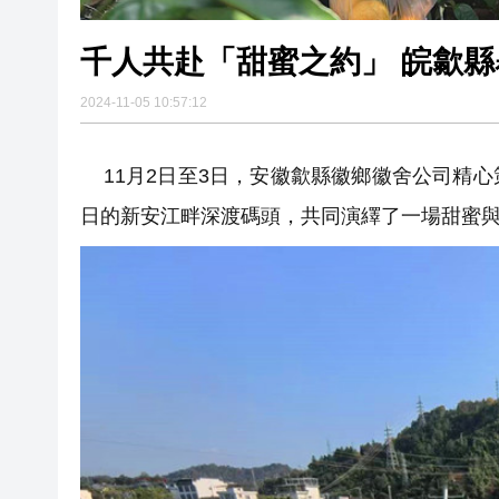
千人共赴「甜蜜之約」 皖歙
2024-11-05 10:57:12
11月2日至3日，安徽歙縣徽鄉徽舍公司精
日的新安江畔深渡碼頭，共同演繹了一場甜蜜