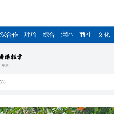
深合作
評論
綜合
灣區
商社
文化
日
星期五
傷 槍手為初中生 在教室飲彈身亡
5%
客內褲藏2包冰毒 闖關西九龍被截
認受性 警告若涉危害國安「後果自負」
錄取457名港澳台僑生