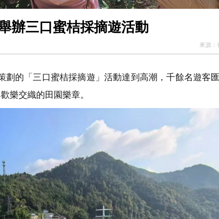
縣舉辦三口蜜桔採摘遊活動
來源：
心策劃的「三口蜜桔採摘遊」活動達到高潮，千餘名遊客
與歡樂交織的田園樂章。