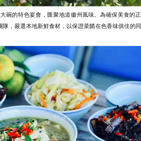
大碗的特色宴會，匯聚地道徽州風味。為確保美食的正
團隊，嚴選本地新鮮食材，以保證菜餚在色香味俱佳的