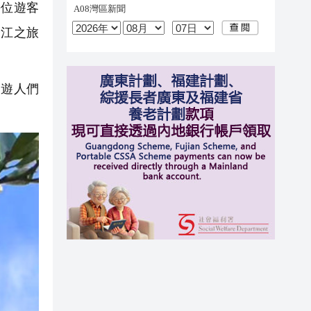
位遊客
安江之旅
遊人們