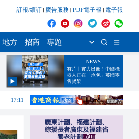
訂報/續訂
廣告服務
PDF電子報
電子報
|
|
|
地方
招商
專題
NEWS
有片丨實力出圈！中國機
器人正在「承包」英國零
售貨架
17:13
17:11
17:09
17:06
17:04