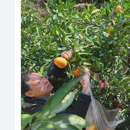
有片〡警方葵涌廣場巡查掃童黨
民青局舉辦關愛隊培訓班 麥美
【港樓】CCL連跌兩周共0.45