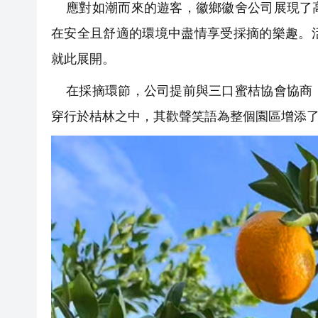
應對如潮而來的遊客，徽鄉徽舍公司展現了高
在安全且舒適的環境中盡情享受採摘的樂趣。
就此展開。
在採摘環節，公司提前與三口蜜桔協會協商，
穿行於桔林之中，其歡聲笑語為整個園區增添