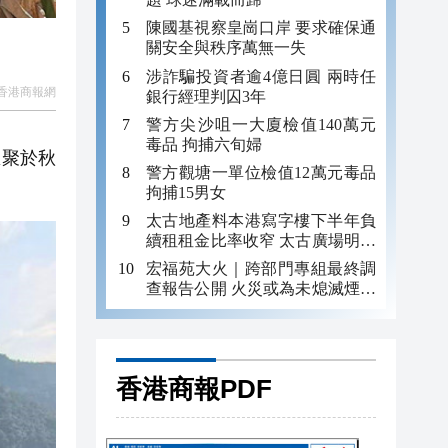
陳國基視察皇崗口岸 要求確保通
關安全與秩序萬無一失
涉詐騙投資者逾4億日圓 兩時任
香港商報網
銀行經理判囚3年
警方尖沙咀一大廈檢值140萬元
毒品 拘捕六旬婦
匯聚於秋
警方觀塘一單位檢值12萬元毒品
拘捕15男女
太古地產料本港寫字樓下半年負
續租租金比率收窄 太古廣場明年
轉正
宏福苑大火｜跨部門專組最終調
查報告公開 火災或為未熄滅煙頭
引發
香港商報PDF