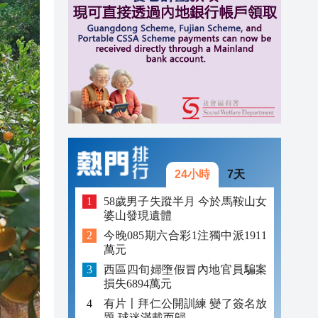
16:46
16:38
16:34
24小時
7天
58歲男子失蹤半月 今於馬鞍山女
婆山發現遺體
今晚085期六合彩1注獨中派1911
萬元
西區四旬婦墮假冒內地官員騙案
損失6894萬元
有片〡拜仁公開訓練 變了簽名放
題 球迷滿載而歸