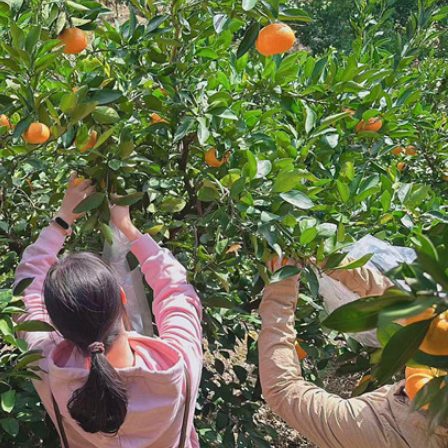
 網民：掃埋班賣書仔
娟：關愛隊已成地區治理團隊一份子
% 中原料高位反覆