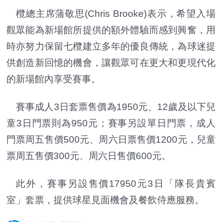
欖總主席蒲敬思(Chris Brooke)表示，希望入場
觀眾能為新場館所提供的額外體驗而感到興奮，用
時亦努力保留七欖建立多年的優良傳統，為球迷提
供創造新回憶的機會，讓觀眾可在更大和更現代化
的新場館內享受賽事。
賽事成人3日套票售價為1950元、12歲及以下兒
童3日門票則為950元；賽事另設單日門票，成人
門票周五售
價
500元、周六日票售
價
1200元，兒童
票周五售
價
300元、周六日售
價
600元。
此外，賽事另設售價17950元3日「隊長貴賓
室」套票，提供球星見面機會及餐飲侍應服務。