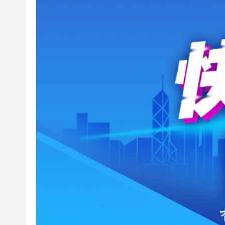
報考熱度持續高漲 今年深圳大學
有片〡警方葵涌廣場巡查掃童黨
民青局舉辦關愛隊培訓班 麥美
【港樓】CCL連跌兩周共0.45