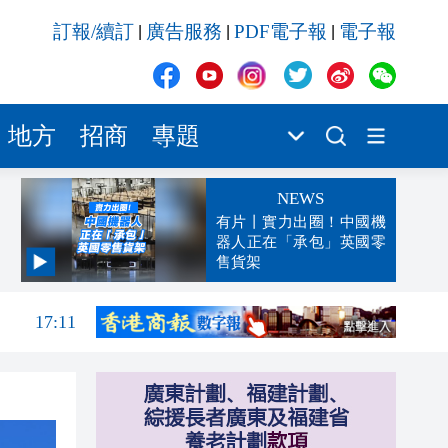
訂報/續訂
廣告服務
PDF電子報
電子報
|
|
|
地方
招商
專題
NEWS
有片丨實力出圈！中國機
器人正在「承包」英國零
售貨架
17:13
17:11
17:09
17:06