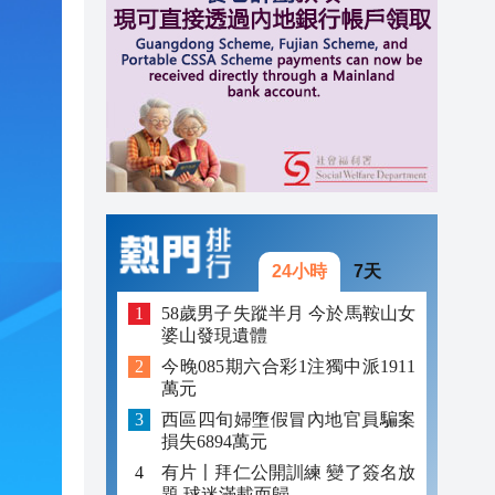
17:04
16:46
16:38
16:34
24小時
7天
58歲男子失蹤半月 今於馬鞍山女
婆山發現遺體
今晚085期六合彩1注獨中派1911
萬元
西區四旬婦墮假冒內地官員騙案
損失6894萬元
有片〡拜仁公開訓練 變了簽名放
題 球迷滿載而歸