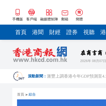
簡
手機版
客戶端
融媒體矩陣
郵箱
簡體
首頁
港聞
財經
證券
視聽
港
2026年 08月07
有片丨泰國校園槍擊案致7死15
滾動新聞：
滙豐上調香港今年GDP預測至4.
有片｜步態反常語無倫次 男旅
首頁
綜合
>
有片｜鄧炳強批記協換屆選舉無