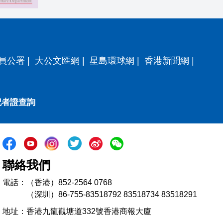
員公署
|
大公文匯網
|
星島環球網
|
香港新聞網
|
記者證查詢
聯絡我們
電話：（香港）852-2564 0768
（深圳）86-755-83518792 83518734 83518291
地址：香港九龍觀塘道332號香港商報大廈