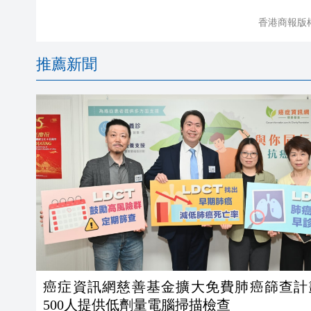
香港商報版
推薦新聞
癌症資訊網慈善基金擴大免費肺癌篩查計
500人提供低劑量電腦掃描檢查