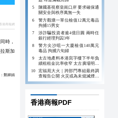
陳國基視察皇崗口岸 要求確保通
關安全與秩序萬無一失
警方觀塘一單位檢值12萬元毒品
香港商報網
拘捕15男女
涉詐騙投資者逾4億日圓 兩時任
銀行經理判囚3年
的同時，
警方尖沙咀一大廈檢值140萬元
毒品 拘捕六旬婦
布拉斯加
太古地產料本港寫字樓下半年負
續租租金比率收窄 太古廣場明年
轉正
宏福苑大火｜跨部門專組最終調
：
鄭嬋娟
查報告公開 火災或為未熄滅煙頭
引發
香港商報PDF