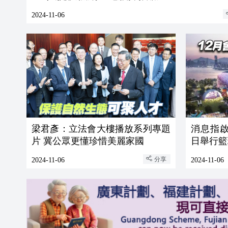
2024-11-06
梁君彥：立法會大樓播放系列專題
消息指啟
片 冀公眾更懂珍惜美麗家國
日舉行籃
分享
2024-11-06
2024-11-06