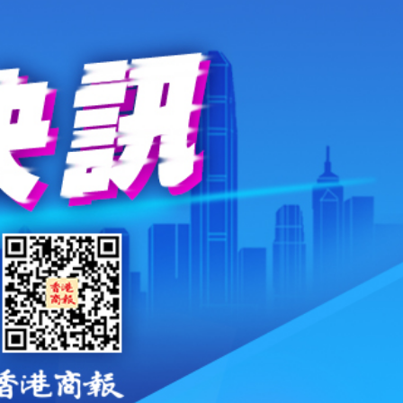
錄取457名港澳台僑生
 網民：掃埋班賣書仔
娟：關愛隊已成地區治理團隊一份子
% 中原料高位反覆