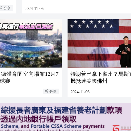
分享
2024-11-06
德體育園室內場館12月7
特朗普已拿下賓州？馬斯
球賽
機抵達美國佛州
分享
2024-11-06