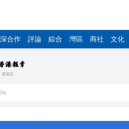
深合作
評論
綜合
灣區
商社
文化
日
星期五
傷 槍手為初中生 在教室飲彈身亡
5%
客內褲藏2包冰毒 闖關西九龍被截
認受性 警告若涉危害國安「後果自負」