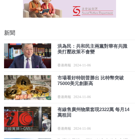
新聞
洪為民：共和民主兩黨對華有共識
美打壓政策不會變
香港商報
2024-11-06
市場看好特朗普勝出 比特幣突破
75000美元創新高
香港商報
2024-11-06
有線售廣州物業套現2322萬 每月14
萬租回
香港商報
2024-11-06