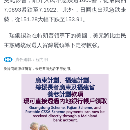
受此影響，離岸人民幣急跌逾1000點，從最高的
7.0893暴跌至7.1922。此外，日圓也出現急跌走
勢，從151.28大幅下跌至153.91。
瑞銀認為在特朗普領導下的美國，美元將比由民
主黨總統候選人賀錦麗領導下走得較強。
責任編輯：程向明
香港商報版權所有，未經書面允許不得使用。