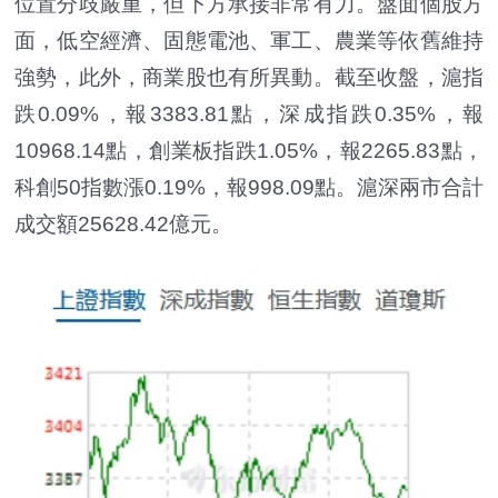
位置分歧嚴重，但下方承接非常有力。盤面個股方
面，低空經濟、固態電池、軍工、農業等依舊維持
強勢，此外，商業股也有所異動。截至收盤，滬指
跌0.09%，報3383.81點，深成指跌0.35%，報
10968.14點，創業板指跌1.05%，報2265.83點，
科創50指數漲0.19%，報998.09點。滬深兩市合計
成交額25628.42億元。