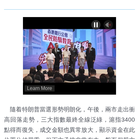
隨着特朗普當選形勢明朗化，午後，兩市走出衝
高回落走勢，三大指數最終全線泛綠，滬指3400
點得而復失，成交金額也異常放大，顯示資金在此