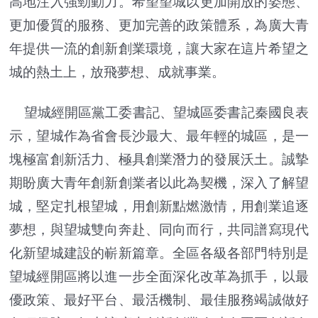
高地注入強勁動力。希望望城以更加開放的姿態、
更加優質的服務、更加完善的政策體系，為廣大青
年提供一流的創新創業環境，讓大家在這片希望之
城的熱土上，放飛夢想、成就事業。
望城經開區黨工委書記、望城區委書記秦國良表
示，望城作為省會長沙最大、最年輕的城區，是一
塊極富創新活力、極具創業潛力的發展沃土。誠摯
期盼廣大青年創新創業者以此為契機，深入了解望
城，堅定扎根望城，用創新點燃激情，用創業追逐
夢想，與望城雙向奔赴、同向而行，共同譜寫現代
化新望城建設的嶄新篇章。全區各級各部門特別是
望城經開區將以進一步全面深化改革為抓手，以最
優政策、最好平台、最活機制、最佳服務竭誠做好