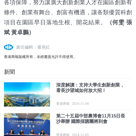
各項保障，努力讓廣大創新創業人才在園區創新有
條件、創業有舞台、創富有機遇，讓各類優質科創
項目在園區早日落地生根、開花結果。
（何雯 張
斌 黃卓鵬）
責任編輯：嚴燕紅
香港商報版權所有，未經書面允許不得使用。
新聞
深度解讀：支持大學生創新創業，
看長沙望城如何放大招！
香港商報
2024-11-06
第二十五屆中部農博會11月15日長
沙舉辦 國際採購團將到會
香港商報
2024-11-05