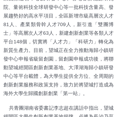
院、量術科技全球研發中心等一批科技含量高、發
展趨勢好的高水平項目，全區新增市級高層次人才
81人、產業類骨幹人才709人，新引進「雙團博
士」等高層次人才63人，新建創新創業等各類人才
平台148個，切實將「人才力」「科研力」轉化為
新質生產力。目前，望城正在全力推動海歸小鎮研
發中心申報省級留創園，留創園申報成功後，將聯
動望城經開區創新創業基地、大澤湖海歸小鎮研發
中心等平台載體，為大學生提供全方位、全周期的
創新創業服務和政策支持，致力於將望城打造成為
海外大學生歸國創新創業「第一站」。
共青團湖南省委書記李志超在講話中指出，望城
經開區大學生創新創業基地揭牌，必將為長沙乃至