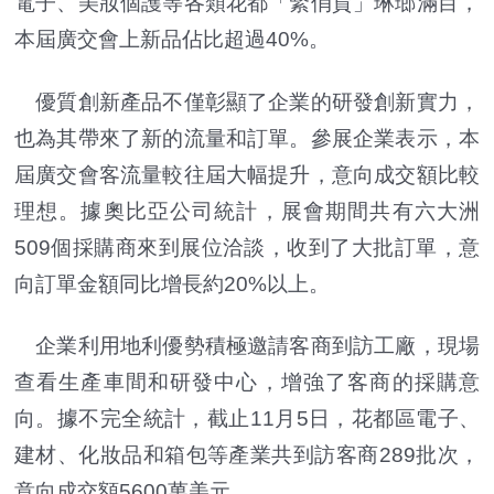
電子、美妝個護等各類花都「緊俏貨」琳瑯滿目，
本屆廣交會上新品佔比超過40%。
優質創新產品不僅彰顯了企業的研發創新實力，
也為其帶來了新的流量和訂單。參展企業表示，本
屆廣交會客流量較往屆大幅提升，意向成交額比較
理想。據奧比亞公司統計，展會期間共有六大洲
509個採購商來到展位洽談，收到了大批訂單，意
向訂單金額同比增長約20%以上。
企業利用地利優勢積極邀請客商到訪工廠，現場
查看生產車間和研發中心，增強了客商的採購意
向。據不完全統計，截止11月5日，花都區電子、
建材、化妝品和箱包等產業共到訪客商289批次，
意向成交額5600萬美元。