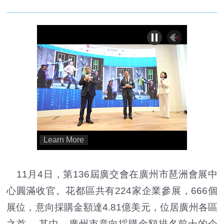
11月4日，第136屆廣交會在廣州市琶洲會展中
心圓滿收官。花都區共有224家企業參展，666個
展位，意向採購金額達4.81億美元，位居廣州各區
之首 。其中，廣州市意向採購金額排名前十的企