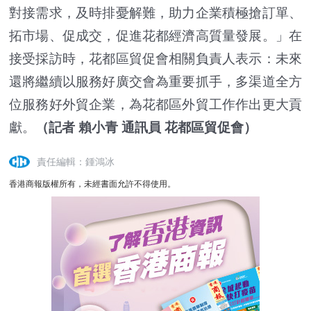
對接需求，及時排憂解難，助力企業積極搶訂單、
拓市場、促成交，促進花都經濟高質量發展。」在
接受採訪時，花都區貿促會相關負責人表示：未來
還將繼續以服務好廣交會為重要抓手，多渠道全方
位服務好外貿企業，為花都區外貿工作作出更大貢
獻。
（記者 賴小青 通訊員 花都區貿促會）
責任編輯：鍾鴻冰
香港商報版權所有，未經書面允許不得使用。