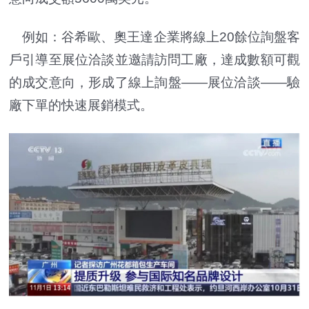
例如：谷希歐、奧王達企業將線上20餘位詢盤客
戶引導至展位洽談並邀請訪問工廠，達成數額可觀
的成交意向，形成了線上詢盤——展位洽談——驗
廠下單的快速展銷模式。