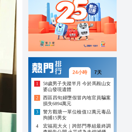
08:33
04:29
00:45
24小時
7天
58歲男子失蹤半月 今於馬鞍山女
婆山發現遺體
西區四旬婦墮假冒內地官員騙案
損失6894萬元
警方觀塘一單位檢值12萬元毒品
拘捕15男女
宏福苑大火｜跨部門專組最終調
查報告公開 火災或為未熄滅煙頭