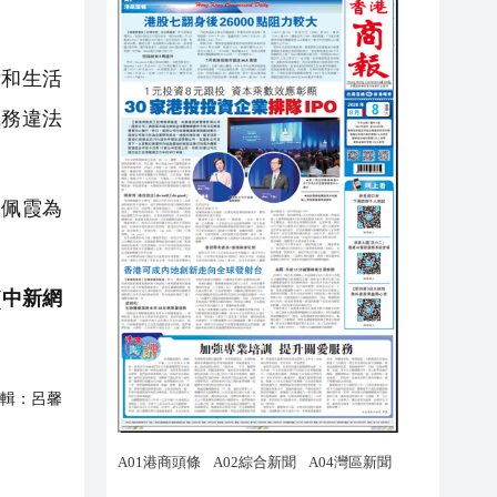
律和生活
職務違法
李佩霞為
(中新網
輯：
呂馨