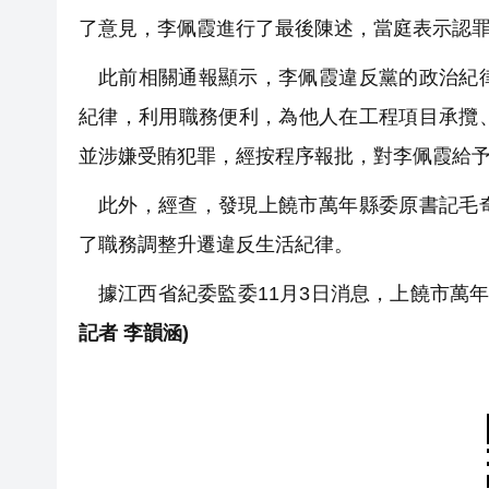
了意見，李佩霞進行了最後陳述，當庭表示認
此前相關通報顯示，李佩霞違反黨的政治紀
紀律，利用職務便利，為他人在工程項目承攬
並涉嫌受賄犯罪，經按程序報批，對李佩霞給
此外，經查，發現上饒市萬年縣委原書記毛
了職務調整升遷違反生活紀律。
據江西省紀委監委11月3日消息，上饒市萬
記者 李韻涵)