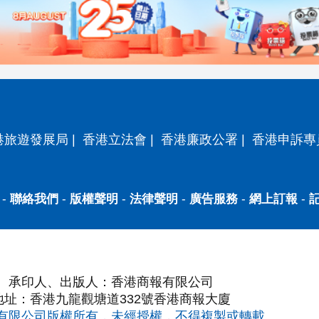
港旅遊發展局
|
香港立法會
|
香港廉政公署
|
香港申訴專
-
聯絡我們
-
版權聲明
-
法律聲明
-
廣告服務
-
網上訂報
-
承印人、出版人：香港商報有限公司
地址：香港九龍觀塘道332號香港商報大廈
有限公司版權所有，未經授權，不得複製或轉載。