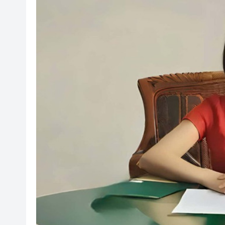
宏福苑大火｜何偉豪「黃金戰衣
有片｜拜仁2:1擊
有片｜楊明莊思明大婚後急返港