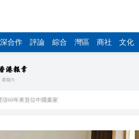
深合作
評論
綜合
灣區
商社
文化
日
星期六
升關愛服務
獎項60年來首位中國畫家
顯 30家港投投資企業排隊IPO