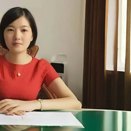
」損毀 料長時間觸高溫
敗維拉 180秒重溫全場精華
看大結局：感激愛回家助走出低谷 不捨大家庭