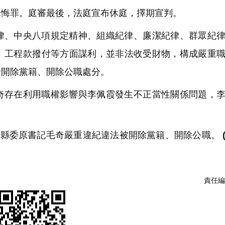
罪悔罪。庭審最後，法庭宣布休庭，擇期宣判。
律、中央八項規定精神、組織紀律、廉潔紀律、群眾紀
、工程款撥付等方面謀利，並非法收受財物，構成嚴重
予開除黨籍、開除公職處分。
奇存在利用職權影響與李佩霞發生不正當性關係問題，
年縣委原書記毛奇嚴重違紀違法被開除黨籍、開除公職。
責任編