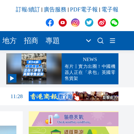
訂報/續訂
廣告服務
PDF電子報
電子報
|
|
|
地方
招商
專題
NEWS
有片丨實力出圈！中國機
器人正在「承包」英國零
售貨架
11:40
11:28
11:24
11:19
11:11