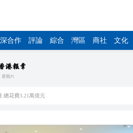
深合作
評論
綜合
灣區
商社
文化
日
星期六
捲車底留醫14小時不治
 總花費3.21萬億元
機殘骸照片」
 鞏固之後能否U型反彈？
博 拘捕3名本地男