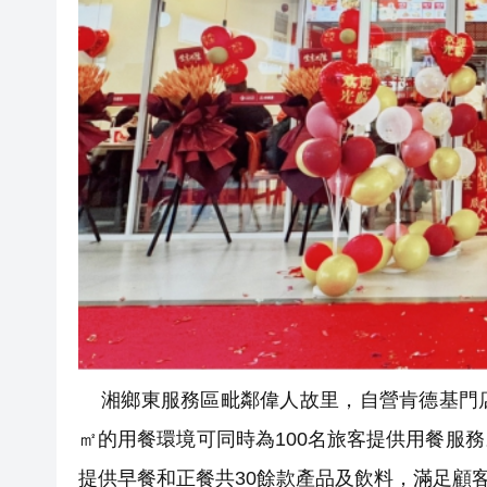
湘鄉東服務區毗鄰偉人故里，自營肯德基門店選
㎡的用餐環境可同時為100名旅客提供用餐服
提供早餐和正餐共30餘款產品及飲料，滿足顧