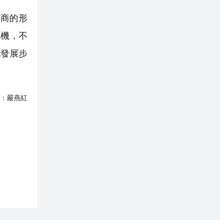
商的形
契機，不
化發展步
：
嚴燕紅