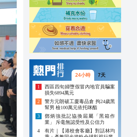
11:10
11:03
10:53
24小時
7天
西區四旬婦墮假冒內地官員騙案
損失6894萬元
警方元朗破工廈毒品倉 拘24歲黑
幫男 檢100萬元依托咪酯
鄧炳強批記協換屆屬「黑箱作
業」 斥毫無認受性及公信力
有片｜【港校會客廳】對話林均
乘：產教同步接軌全球影視行業