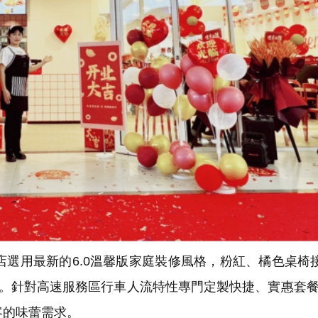
用最新的6.0溫馨版家庭裝修風格，粉紅、橘色桌椅接
務。針對高速服務區行車人流特性專門定製快捷、實惠套
客的味蕾需求。