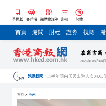
簡
手機版
客戶端
融媒體矩陣
郵箱
簡體
首頁
港聞
財經
證券
視聽
港
2026年 08月08
東涌巴士與電單車相撞 鐵騎士
上半年國內居民出遊人次34.63億
滾動新聞：
伊朗媒體公布「美以被擊落戰
首頁
湖南
>
【名家指點】資金狂掃商業地產
警方青衣長發邨打擊非法街頭賭