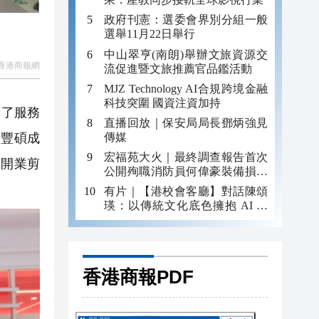
政府刊憲：選委會界別分組一般
選舉11月22日舉行
中山翠亨(南朗)舉辦文旅資源交
香港商報網
流促進暨文旅推薦官品鑑活動
MJZ Technology AI合規跨境金融
科技突圍 國資注資加持
富了服務
直播回放｜保安局局長鄧炳強見
傳媒
一豐碩成
宏福苑大火｜最終調查報告首次
席開業剪
公開殉職消防員何偉豪裝備損毀
照片
有片｜【港校會客廳】對話陳頌
瑛：以傳統文化底色擁抱 AI 藝
術新發展
香港商報PDF