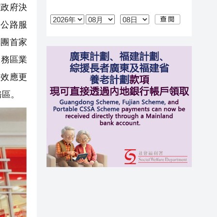
政府決
速公路服
集團首家
服務區業
集效應更
務區。