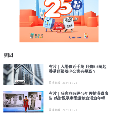
新聞
有片｜入場費近千萬 月費5.5萬起
香港頂級養老公寓有幾豪？
香港商報
2024-11-21
有片｜薛家燕時隔45年再拍港鐡廣
告 感謝觀眾疼愛讓她愈活愈年輕
香港商報
2024-11-21