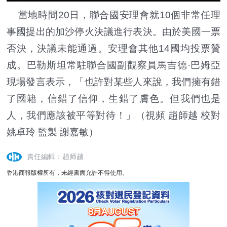
當地時間20日，聯合國安理會就10個非常任理
事國提出的加沙停火決議進行表決。由於美國一票
否決，決議未能通過。安理會其他14國均投票贊
成。巴勒斯坦常駐聯合國副觀察員馬吉德·巴姆亞
現場發言表示，「也許對某些人來說，我們擁有錯
了國籍，信錯了信仰，生錯了膚色。但我們也是
人，我們應該被平等對待！」（視頻 趙師越 校對
姚卓玲 監製 謝嘉敏）
責任編輯：趙师越
香港商報版權所有，未經書面允許不得使用。