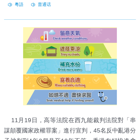
11月19日，高等法院在西九能裁判法院對「串
謀顛覆國家政權罪案」進行宣判，45名反中亂港分