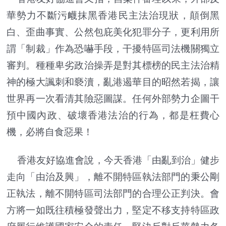
華勢力不斷污衊抹黑香港民主法治現狀，顛倒黑
白、歪曲事實、公然包庇美化犯罪分子，更利用所
謂「制裁」作為恐嚇手段，干擾特區司法機關獨立
審判。種種卑劣政治操弄是對其標榜的民主法治精
神的極大諷刺和褻瀆，亂港遏華目的昭然若揭，讓
世界再一次看清其險惡圖謀。任何外部勢力企圖干
預中國內政、破壞香港法治的行為，都是枉費心
機，必將自食惡果！
香港友好協進會說，今天香港「由亂到治」健步
走向「由治及興」，離不開特區執法部門的秉公剛
正執法，離不開特區司法部門的合理公正判決。會
方將一如既往積極發聲出力，堅定不移支持特區政