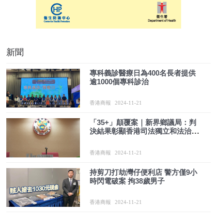
新聞
專科義診醫療日為400名長者提供
逾1000個專科診治
香港商報
2024-11-21
「35+」顛覆案｜新界鄉議局：判
決結果彰顯香港司法獨立和法治權
威
香港商報
2024-11-21
持剪刀打劫灣仔便利店 警方僅9小
時閃電破案 拘38歲男子
香港商報
2024-11-21