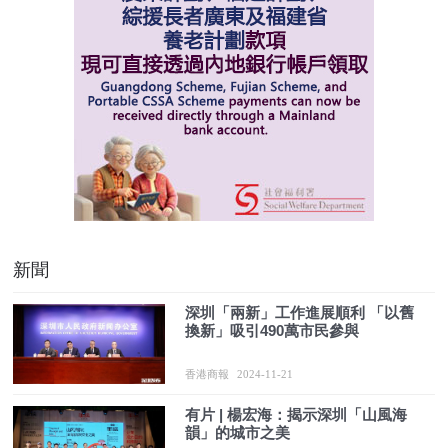
新聞
深圳「兩新」工作進展順利 「以舊
換新」吸引490萬市民參與
香港商報
2024-11-21
有片 | 楊宏海：揭示深圳「山風海
韻」的城市之美