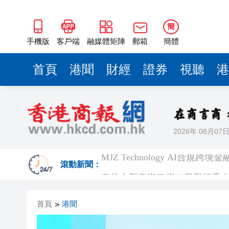
簡
手機版
客戶端
融媒體矩陣
郵箱
簡體
首頁
港聞
財經
證券
視聽
港
2026年 08月07
MJZ Technology AI合規
有片丨新皇崗口岸13日舉行千
滾動新聞：
百勝中國完成收購必勝客中國
首頁
港聞
>
「龍匯100」連繫全球傑出華
香港工業總會舉辦第66屆周年