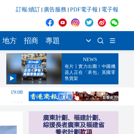
訂報/續訂
廣告服務
PDF電子報
電子報
|
|
|
地方
招商
專題
NEWS
有片丨實力出圈！中國機
器人正在「承包」英國零
售貨架
19:08
18:56
18:42
18:33
18:26