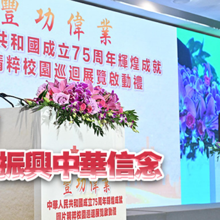
治 闡述香港共建「一帶一路」的戰略角色與部署
」研討會2026
徵稅並非新政策 無需過度解讀