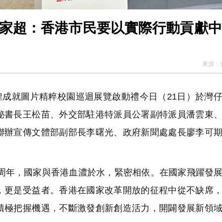
李家超：香港市民要以實際行動貢獻
來源：
煌成就圖片精粹校園巡迴展覽啟動禮今日（21日）於灣
秘書長王松苗、外交部駐港特派員公署副特派員潘雲東
聯辦宣傳文體部副部長李曙光、政府新聞處處長廖李可
周年，國家與香港血濃於水，緊密相依。在國家飛躍發
，更是受益者。香港在國家改革開放的征程中從不缺席
積極把握機遇，不斷激發創新創造活力，開闢發展新領