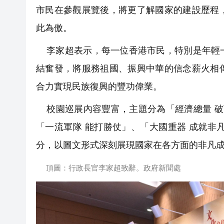
市民在參觀展覽後，將更了解國家的建設歷程
此為傲。
李家超表示，每一位香港市民，特別是年輕一
結奮發，將服務祖國、振興中華的信念薪火相
合力實現民族復興的豐功偉業。
校園巡展內容豐富，主題分為「經濟總量 破
「一流軍隊 能打勝仗」、「大國重器 成就非
分，以圖文形式深刻展現國家在各方面的非凡成
頂圖：行政長官李家超致辭。政府新聞處