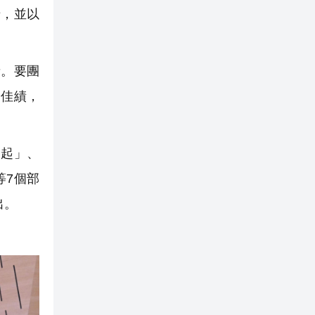
惜，並以
。要團
創佳績，
崛起」、
等7個部
出。