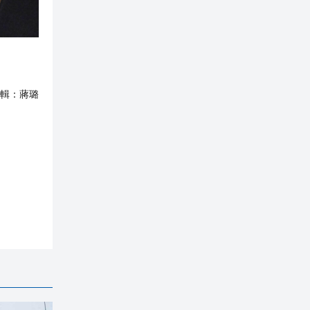
輯：
蔣璐