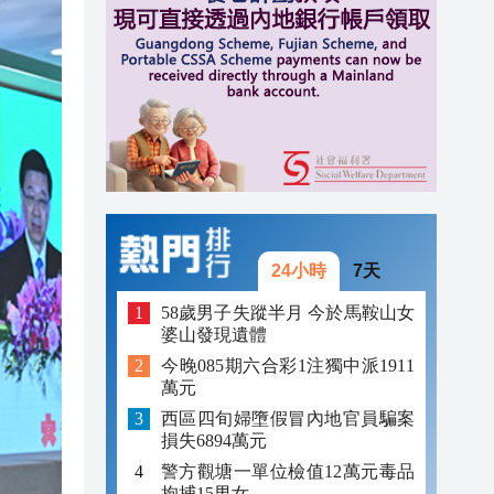
18:20
18:16
18:01
24小時
7天
58歲男子失蹤半月 今於馬鞍山女
婆山發現遺體
今晚085期六合彩1注獨中派1911
萬元
西區四旬婦墮假冒內地官員騙案
損失6894萬元
警方觀塘一單位檢值12萬元毒品
拘捕15男女