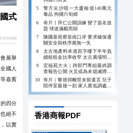
警方尖沙咀一大廈檢值140萬元
毒品 拘捕六旬婦
中國式
有片〡拜仁公開訓練 變了簽名放
題 球迷滿載而歸
陳國基視察皇崗口岸 要求確保通
香港商報網
關安全與秩序萬無一失
太古地產料本港寫字樓下半年負
續租租金比率收窄 太古廣場明年
仔會展舉
轉正
宏福苑大火｜跨部門專組最終調
、全國人
查報告公開 火災或為未熄滅煙頭
引發
期等嘉賓
有片｜黎彼得離世未留遺言 兒子
陪伴至最後一刻 家人冀低調處理
後事
展的四分
香港商報PDF
，也絕不
域，以實