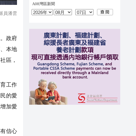
派員潘雲
。政府
育、本地
和社區，
育工作
市民的愛
流增加愛
有信心