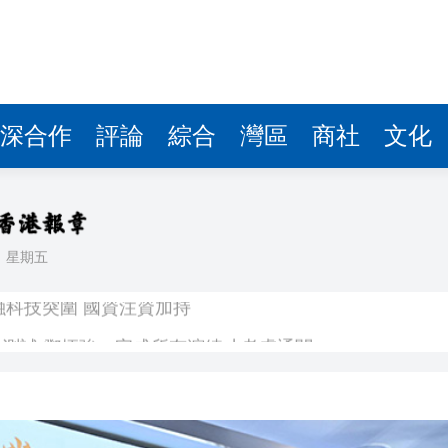
深合作
評論
綜合
灣區
商社
文化
日
星期五
跨境金融科技突圍 國資注資加持
人測試 鄧炳強：完成所有演練才考慮通關
內地所有權
裔青年 考察雲南聚焦文化傳承與現代產業
大會及午宴