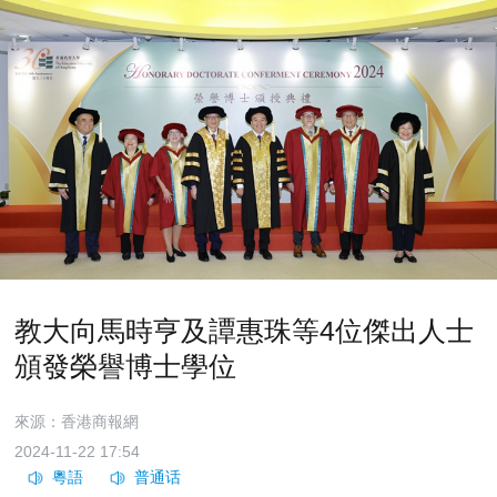
教大向馬時亨及譚惠珠等4位傑出人士
頒發榮譽博士學位
來源：香港商報網
2024-11-22 17:54