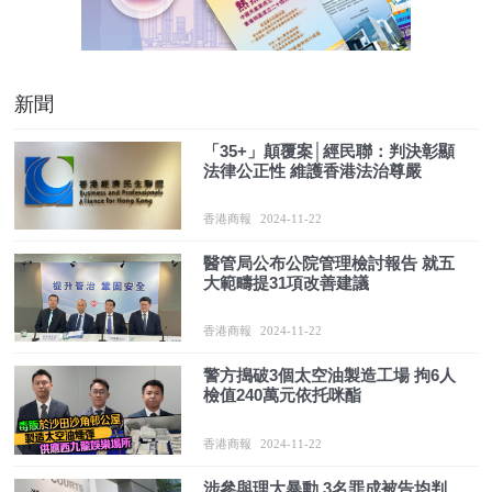
新聞
「35+」顛覆案│經民聯：判決彰顯
法律公正性 維護香港法治尊嚴
香港商報
2024-11-22
醫管局公布公院管理檢討報告 就五
大範疇提31項改善建議
香港商報
2024-11-22
警方搗破3個太空油製造工場 拘6人
檢值240萬元依托咪酯
香港商報
2024-11-22
涉參與理大暴動 3名罪成被告均判