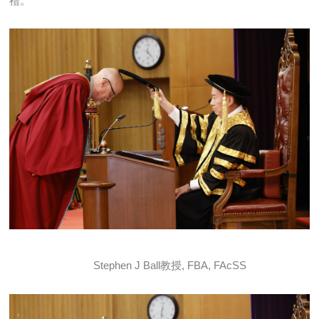
禮。
Stephen J Ball教授, FBA, FAcSS