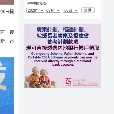
的6%提
商、復
創新、市