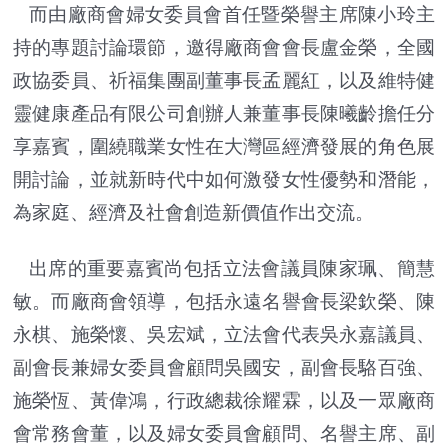
而由廠商會婦女委員會首任暨榮譽主席陳小玲主
持的專題討論環節，邀得廠商會會長盧金榮，全國
政協委員、祈福集團副董事長孟麗紅，以及維特健
靈健康產品有限公司創辦人兼董事長陳曦齡擔任分
享嘉賓，圍繞職業女性在大灣區經濟發展的角色展
開討論，並就新時代中如何激發女性優勢和潛能，
為家庭、經濟及社會創造新價值作出交流。
出席的重要嘉賓尚包括立法會議員陳家珮、簡慧
敏。而廠商會領導，包括永遠名譽會長梁欽榮、陳
永棋、施榮懷、吳宏斌，立法會代表吳永嘉議員、
副會長兼婦女委員會顧問吳國安，副會長駱百強、
施榮恆、黃偉鴻，行政總裁徐耀霖，以及一眾廠商
會常務會董，以及婦女委員會顧問、名譽主席、副