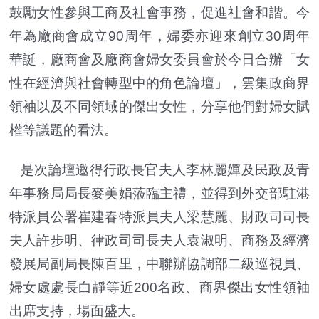
鼓勵女性參與工商及社會事務，促進社會和諧。今
年為廠商會成立90周年，婦委亦迎來創立30周年
華誕，廠商會及廠商會婦女委員會於今日合辦「女
性在經濟與社會轉型中的角色論壇」，雲集政商界
領袖以及不同領域的傑出女性，分享他們對婦女賦
權等議題的看法。
是次論壇邀得行政長官夫人李林麗嬋及民政及青
年事務局局長麥美娟蒞臨主禮，並得到外交部駐港
特派員公署崔建春特派員夫人梁慧麗、財政司司長
夫人許步明、律政司司長夫人袁淑明、商務及經濟
發展局副局長陳百里，中聯辦協調部二級巡視員、
婦女處處長白靜等近200名政、商界傑出女性領袖
出席支持，場面盛大。