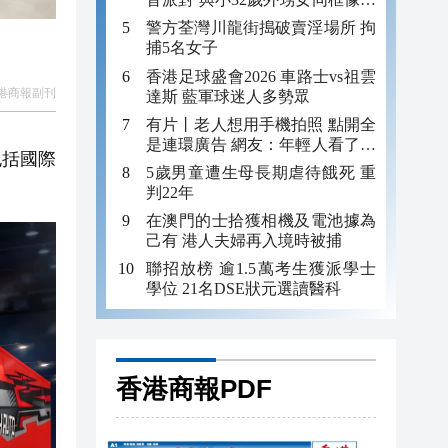
妹
警方荃灣川龍街搗破賣淫場所 拘
捕5名女子
香港足球盛會2026 車路士vs祖雲
港商報副刊
達斯 藍軍球迷人多勢眾
有片丨老人想用手機拍照 點開全
是連環廣告 網友：年輕人看了都
包括國際
迷糊 何況老年人
5歲男童遭生母長期虐待餓死 重
判22年
在澳門的士拾獲相機及電池據為
己有 港人夫婦再入境時被捕
聯招放榜 逾1.5萬考生獲派學士
學位 21名DSE狀元選讀醫科
香港商報PDF