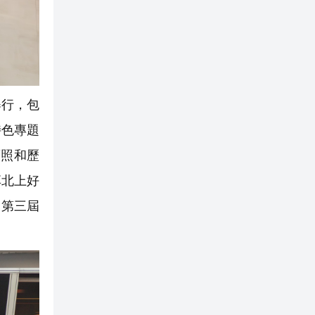
舉行，包
特色專題
舊照和歷
享北上好
是第三屆