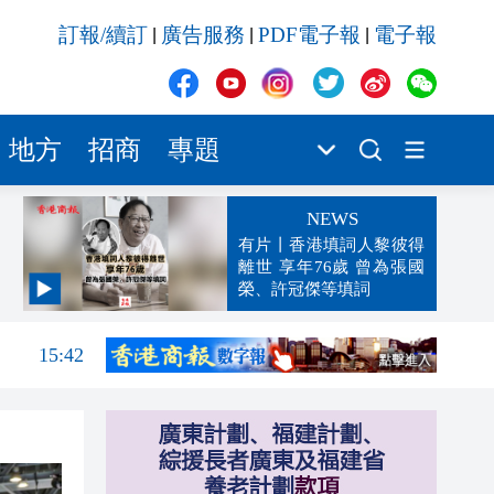
訂報/續訂
廣告服務
PDF電子報
電子報
|
|
|
地方
招商
專題
NEWS
有片丨香港填詞人黎彼得
離世 享年76歲 曾為張國
榮、許冠傑等填詞
15:47
15:42
15:42
15:39
15:32