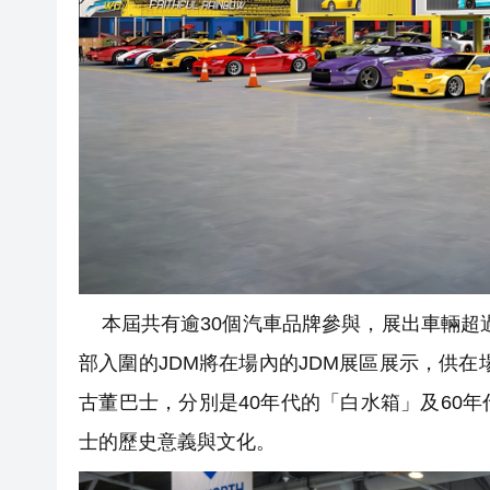
本屆共有逾30個汽車品牌參與，展出車輛超過1
部入圍的JDM將在場內的JDM展區展示，供在場人士
古董巴士，分別是40年代的「白水箱」及60
士的歷史意義與文化。