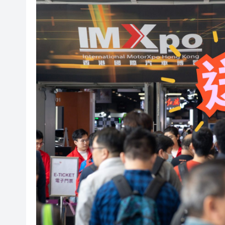
攜逾3萬支未完稅香煙抵港 六旬
一如互動設2億美元產業基金 深度布
【A股收評】滬指漲0.57%站上3