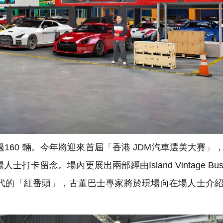
60 輛。今年將迎來首屆「香港 JDM汽車選美大賽」
打卡留念。場內更展出兩部經由Island Vintage Bu
年代的「紅番頭」，古董巴士專家將於現場向在場人士介