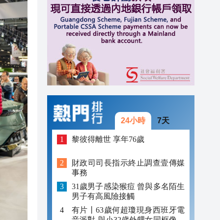
15:30
15:15
15:09
24小時
7天
黎彼得離世 享年76歲
財政司司長指示終止調查壹傳媒
事務
31歲男子感染猴痘 曾與多名陌生
男子有高風險接觸
有片丨63歲何超瓊現身西班牙電
音派對 與小32歲外甥女同框像姐