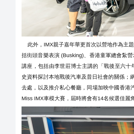
此外，IMX親子嘉年華更首次以營地作為主
括街頭音樂表演 (Busking)、香港童軍總
講座，包括由李世莊博士主講的「戰後至六十
史資料探討本地戰後汽車及昔日社會的關係；網
去處，以及推介私心餐廳，同場加映中國香港汽
Miss IMX車模大賽，屆時將會有14名候選佳麗