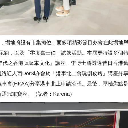
題，場地將設有市集攤位；而多項精彩節目亦會在此場地
會紮營示範，以及「零度嘉士伯」試飲活動。本屆更特設多個
年代之香港呠呠車文化」講座，李博士將透過昔日香港
絡紅人西DorSi亦會於「港車北上食玩瞓攻略」講座分
車會(HKAA)分享港車北上申請流程。最後，壓軸焦點
角逐冠軍寶座。（記者：Karena）