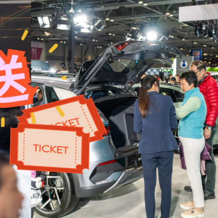
內地男被判囚6月
局AI Agent與行銷科技SaaS賽道
900點整數關