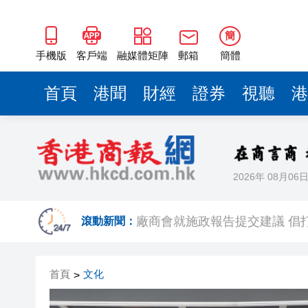
簡
手機版
客戶端
融媒體矩陣
郵箱
簡體
首頁
港聞
財經
證券
視聽
港
2026年 08月06
有片丨8月香港打卡指南 三大頂
廠商會就施政報告提交建議 倡
滾動新聞：
陝西柞水縣突發泥石流 致1人死
首頁
文化
>
蕭敬騰日料店曝租約糾紛，「遭
【來論】聲稱「熱愛香港」的羅