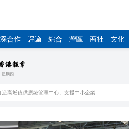
深合作
評論
綜合
灣區
商社
文化
日
星期四
流一次集齊 誰的DNA動了？
打造高增值供應鏈管理中心、支援中小企業
亡2人失聯
漲租逼搬」！ 喜鵲娛樂回應
奇 為何看不見事實？