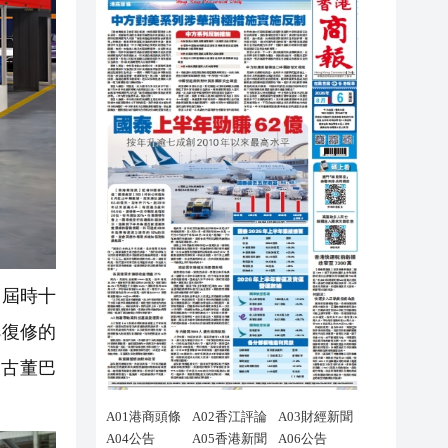
，屆時十
s復修的
紹古董巴