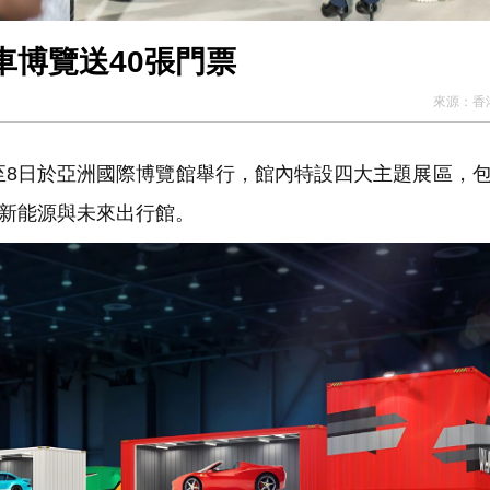
車博覽送40張門票
來源：
香
12月5至8日於亞洲國際博覽館舉行，館內特設四大主題展區，
及新能源與未來出行館。