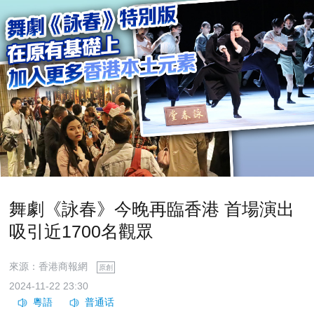
舞劇《詠春》今晚再臨香港 首場演出
吸引近1700名觀眾
來源：香港商報網
原創
2024-11-22 23:30