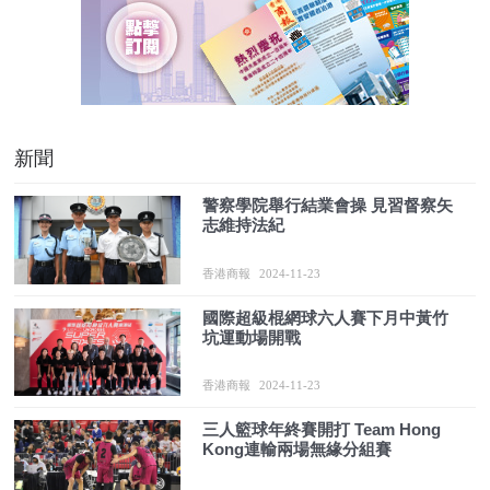
新聞
警察學院舉行結業會操 見習督察矢
志維持法紀
香港商報
2024-11-23
國際超級棍網球六人賽下月中黃竹
坑運動場開戰
香港商報
2024-11-23
三人籃球年終賽開打 Team Hong
Kong連輸兩場無緣分組賽