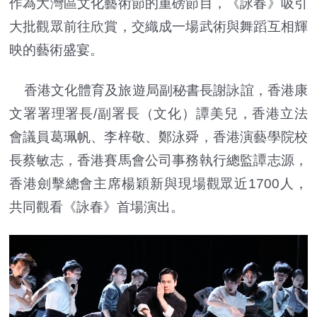
作為大灣區文化藝術節的重磅節目，《詠春》吸引
大批觀眾前往欣賞，交織成一場武術與舞蹈互相輝
映的藝術盛宴。
香港文化體育及旅遊局副秘書長謝詠誼，香港康
文署署理署長/副署長（文化）譚美兒，香港立法
會議員葛珮帆、李梓敬、鄭泳舜，香港演藝學院校
長蔡敏志，香港賽馬會公司事務執行總監譚志源，
香港劍擊總會主席楊穎新與現場觀眾近1700人，
共同觀看《詠春》首場演出。