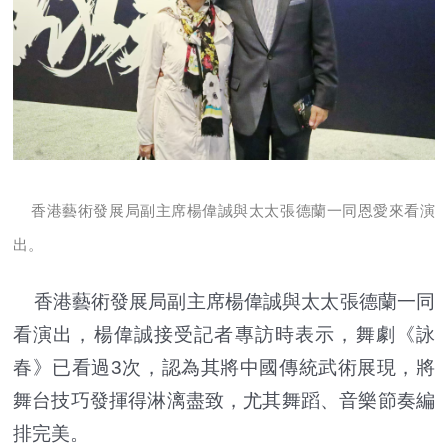
香港藝術發展局副主席楊偉誠與太
太張德蘭一同恩愛來看演
出。
香港藝術發展局副主席楊偉誠與太太張德蘭一同
看演出，楊偉誠接受記者專訪時表示，舞劇《詠
春》已看過3次，認為其將中國傳統武術展現，將
舞台技巧發揮得淋漓盡致，尤其舞蹈、音樂節奏編
排完美。