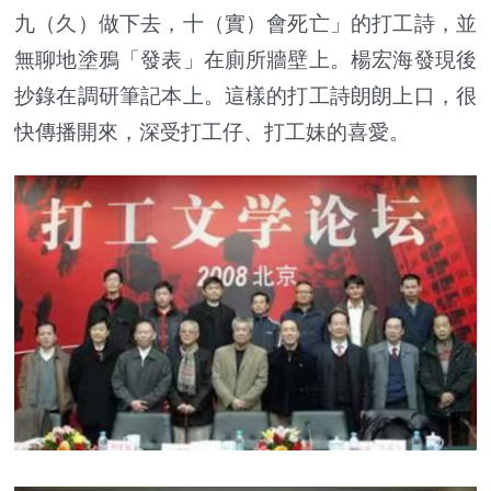
九（久）做下去，十（實）會死亡」的打工詩，並
無聊地塗鴉「發表」在廁所牆壁上。楊宏海發現後
抄錄在調研筆記本上。這樣的打工詩朗朗上口，很
快傳播開來，深受打工仔、打工妹的喜愛。