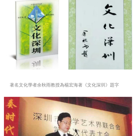
著名文化學者余秋雨教授為楊宏海著《文化深圳》題字