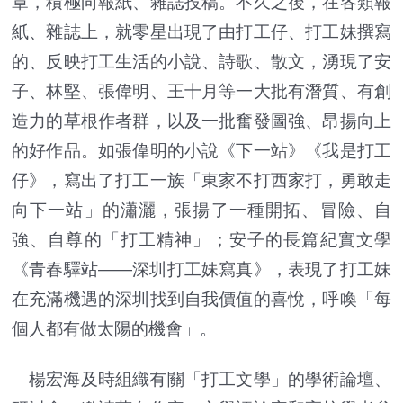
章，積極向報紙、雜誌投稿。不久之後，在各類報
紙、雜誌上，就零星出現了由打工仔、打工妹撰寫
的、反映打工生活的小說、詩歌、散文，湧現了安
子、林堅、張偉明、王十月等一大批有潛質、有創
造力的草根作者群，以及一批奮發圖強、昂揚向上
的好作品。如張偉明的小說《下一站》《我是打工
仔》，寫出了打工一族「東家不打西家打，勇敢走
向下一站」的瀟灑，張揚了一種開拓、冒險、自
強、自尊的「打工精神」；安子的長篇紀實文學
《青春驛站——深圳打工妹寫真》，表現了打工妹
在充滿機遇的深圳找到自我價值的喜悅，呼喚「每
個人都有做太陽的機會」。
楊宏海及時組織有關「打工文學」的學術論壇、