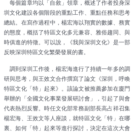
每個篇章均以「自敘」領章，概述了作者投身深
圳文化建設各個階段的重點工作、重點任務和思考
總結。在寫作過程中，楊宏海以翔實的數據、務實
的態度，概括了特區文化多元兼容、雅俗趨同、與
時俱進的特徵。可以說，《我與深圳文化》是一部
反映深圳特區文化繁榮發展的書。
調到深圳工作後，楊宏海進行了持續一年多的調
研與思考，與王效文合作撰寫了論文《深圳，呼喚
特區文化「特」起來》。該論文被推薦參加在廈門
舉辦的「全國文化事業發展研討會」，引起了與會
代表熱烈反響。時任文化部常務副部長高占祥召集
楊宏海、王效文等人座談，就特區文化「特」在哪
裏、如何「特」起來等進行探討，決定在這次大會