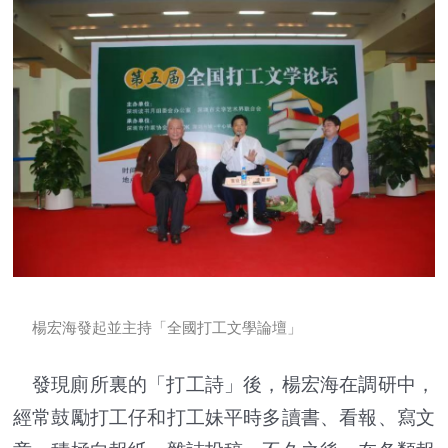
楊宏海發起並主持「全國打工文學論壇」
發現廁所裏的「打工詩」後，楊宏海在調研中，
經常鼓勵打工仔和打工妹平時多讀書、看報、寫文