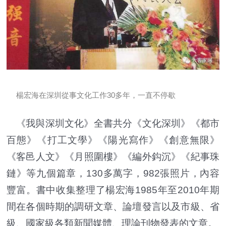
楊宏海在深圳從事文化工作30多年，一直不停歇
《我與深圳文化》全書共分《文化深圳》《都市
百態》《打工文學》《陽光寫作》《創意無限》
《客邑人文》《月照圍樓》《編外鈎沉》《紀事珠
鏈》等九個篇章，130多萬字，982張照片，內容
豐富。書中收集整理了楊宏海1985年至2010年期
間在各個時期的調研文章、論壇發言以及市級、省
級、國家級各類新聞媒體、理論刊物發表的文章。