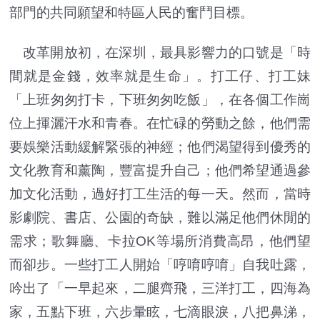
部門的共同願望和特區人民的奮鬥目標。
改革開放初，在深圳，最具影響力的口號是「時
間就是金錢，效率就是生命」。打工仔、打工妹
「上班匆匆打卡，下班匆匆吃飯」，在各個工作崗
位上揮灑汗水和青春。在忙碌的勞動之餘，他們需
要娛樂活動緩解緊張的神經；他們渴望得到優秀的
文化教育和薰陶，豐富提升自己；他們希望通過參
加文化活動，過好打工生活的每一天。然而，當時
影劇院、書店、公園的奇缺，難以滿足他們休閒的
需求；歌舞廳、卡拉OK等場所消費高昂，他們望
而卻步。一些打工人開始「哼唷哼唷」自我吐露，
吟出了「一早起來，二腿齊飛，三洋打工，四海為
家，五點下班，六步暈眩，七滴眼淚，八把鼻涕，