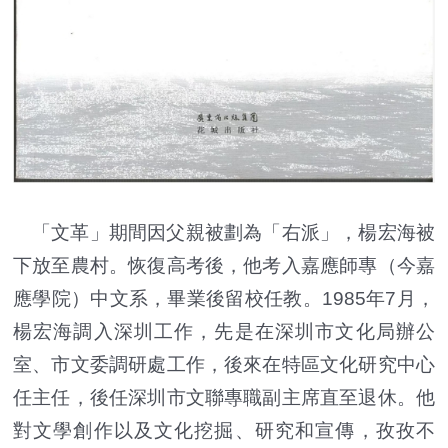
「文革」期間因父親被劃為「右派」，楊宏海被
下放至農村。恢復高考後，他考入嘉應師專（今嘉
應學院）中文系，畢業後留校任教。1985年7月，
楊宏海調入深圳工作，先是在深圳市文化局辦公
室、市文委調研處工作，後來在特區文化研究中心
任主任，後任深圳市文聯專職副主席直至退休。他
對文學創作以及文化挖掘、研究和宣傳，孜孜不