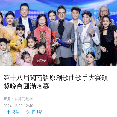
第十八屆閩南語原創歌曲歌手大賽頒
獎晚會圓滿落幕
來源：香港商報網
2024-12-30 12:46