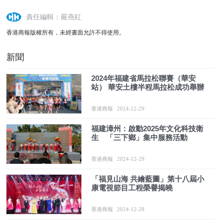
責任編輯：嚴燕紅
香港商報版權所有，未經書面允許不得使用。
新聞
2024年福建省馬拉松聯賽（華安
站） 華安土樓半程馬拉松成功舉辦
香港商報
2024-12-29
福建漳州：啟動2025年文化科技衛
生 「三下鄉」集中服務活動
香港商報
2024-12-29
「福見山海 共繪藍圖」第十八屆小
康電視節目工程榮譽揭曉
香港商報
2024-12-28