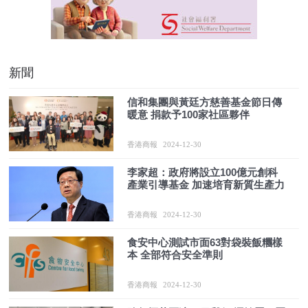
新聞
信和集團與黃廷方慈善基金節日傳
暖意 捐款予100家社區夥伴
香港商報
2024-12-30
李家超：政府將設立100億元創科
產業引導基金 加速培育新質生產力
香港商報
2024-12-30
食安中心測試市面63對袋裝飯糰樣
本 全部符合安全準則
香港商報
2024-12-30