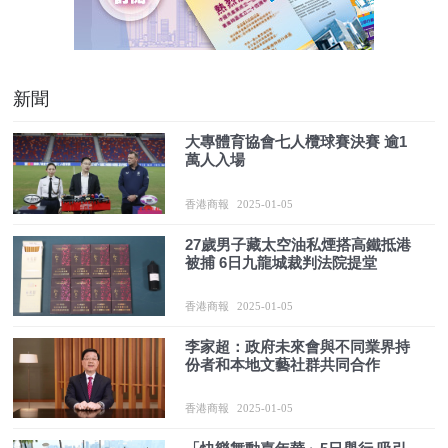
新聞
大專體育協會七人欖球賽決賽 逾1
萬人入場
香港商報
2025-01-05
27歲男子藏太空油私煙搭高鐵抵港
被捕 6日九龍城裁判法院提堂
香港商報
2025-01-05
李家超：政府未來會與不同業界持
份者和本地文藝社群共同合作
香港商報
2025-01-05