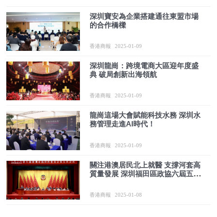
深圳寶安為企業搭建通往東盟市場
的合作橋樑
香港商報
2025-01-09
深圳龍崗：跨境電商大區迎年度盛
典 破局創新出海領航
香港商報
2025-01-09
龍崗這場大會賦能科技水務 深圳水
務管理走進AI時代！
香港商報
2025-01-09
關注港澳居民北上就醫 支撐河套高
質量發展 深圳福田區政協六屆五次
會議開幕
香港商報
2025-01-08