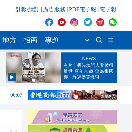
訂報/續訂
廣告服務
PDF電子報
電子報
|
|
|
地方
招商
專題
NEWS
有片丨香港填詞人黎彼得
離世 享年76歲 曾為張國
榮、許冠傑等填詞
00:19
00:07
23:38
23:35
23:17