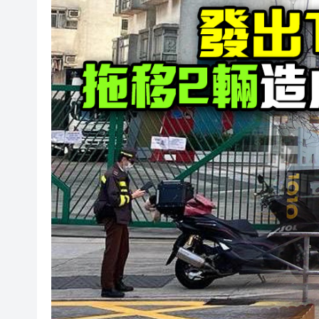
有片丨孕婦羊水破裂即將臨盆 
東涌巴士撞電單車 巴士司機涉
有片丨清淡不等於吃素！ 清淡