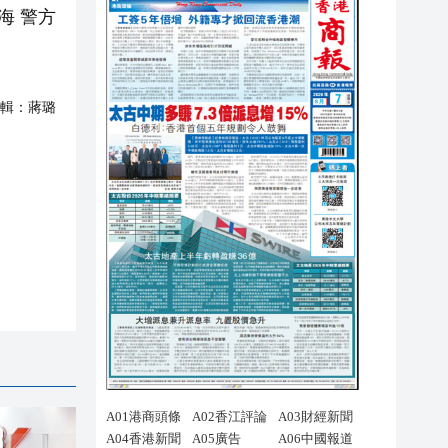
海 警方
輯：
蔣璐