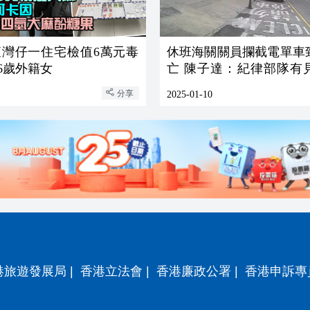
查灣仔一住宅檢值6萬元毒
休班海關關員攔截電單車
36歲外籍女
亡 陳子達：紀律部隊有
精神
分享
2025-01-10
港旅遊發展局
|
香港立法會
|
香港廉政公署
|
香港申訴專