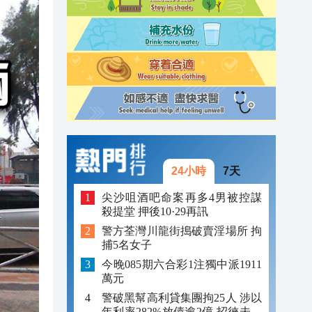
23:12
23:12
23:00
24小時
7天
尖沙咀酒吧命案再多4男被控謀
殺提堂 押後10·29再訊
警方荃灣川龍街搗破賣淫場所 拘
捕5名女子
今晚085期六合彩1注獨中派1911
萬元
警破黑幫高利貸集團拘25人 涉以
年利率282%放債逾2億 招徠未成