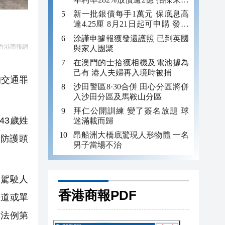
年追數
新一批銀債每手1萬元 保底息高
達4.25厘 8月21日起可申購 發行
金額最多550億
涂謹申據報獲發還護照 已到英國
香港商報網
與家人團聚
在澳門的士拾獲相機及電池據為
己有 港人夫婦再入境時被捕
的交通罪
沙田警區8·30合併 田心分區將併
入沙田分區及馬鞍山分區
拜仁公開訓練 變了簽名放題 球
43歲姓
迷滿載而歸
昂船洲大橋底驚現人形物體 一名
防護頭
男子當場不治
駕駛人
香港商報PDF
人道或單
港法例第