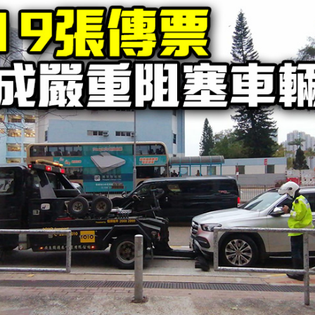
正遇晚高峰 情況危急 鐵騎交警一路開道護送
危駕被捕
飲食正在毀掉很多老人的晚年健康