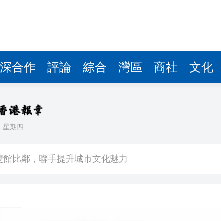
深合作
評論
綜合
灣區
商社
文化
日
星期四
場不變
奇蹟 科技美術雙館比鄰，聯手提升城市文化魅力
件 食環署勒令關閉報警處理
嚴懲發表叛國言論的「爆料者」
點