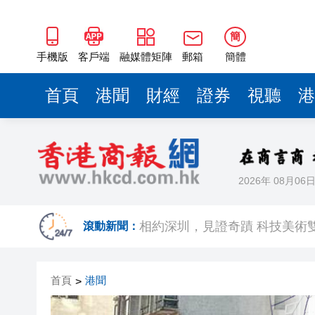
簡
手機版
客戶端
融媒體矩陣
郵箱
簡體
首頁
港聞
財經
證券
視聽
港
2026年 08月06
歐足聯：抵制國際足聯賽事立
相約深圳，見證
滾動新聞：
跑馬地私人泳池救生員涉用假證
首頁
港聞
>
特朗普否認美國彈藥短缺 稱將
美股觀望非農數據 道指跌逾百