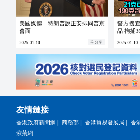
美國媒體：特朗普說正安排同普京
警方搜
會面
品 拘捕
分享
2025-01-10
2025-01-10
友情鏈接
香港政府新聞網
|
商務部
|
香港貿易發展局
|
香
紫荊網