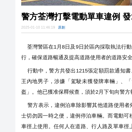
警方荃灣打擊電動單車違例 發1
2025-01-10 11:46:19
原創
荃灣警區在1月8日及9日於區內採取執法行
行，確保道路暢通及提高道路使用者的道路安
行動中，警方共發出1215張定額罰款通知書
王內地男子，涉嫌「駕駛未獲發牌車輛」、「
盔」。他已獲准保釋候查，須於2月下旬向警方
警方表示，違例泊車除影響其他道路使用者外
士切勿因一時之便，違例停泊車輛。而電動可
車徑上使用。任何人在道路、行人路及單車徑