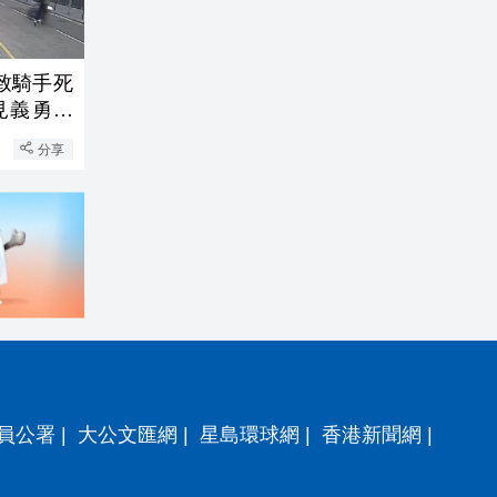
致騎手死
見義勇為
分享
員公署
|
大公文匯網
|
星島環球網
|
香港新聞網
|