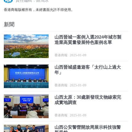
責任編輯：鍾鴻冰
香港商報版權所有，未經書面允許不得使用。
新聞
山西晉城一案例入選2024年城市製
造業高質量發展特色案例名單
香港商報
2025-01-09
山西晉城盛邀遊客「太行山上過大
年」
香港商報
2025-01-09
山西太原：30處新發現文物線索完
成實地調查
香港商報
2025-01-09
山西公安警營開放周展示科技強警