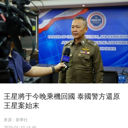
王星將于今晚乘機回國 泰國警方還原
王星案始末
來源：新華社
2025-01-10 14:46