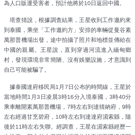
為人口販運受害者，預計他將於10日返回中國。
塔查猜說，根據調查結果，王星收到工作邀約來
到泰國，乘坐「工作邀約方」安排的車輛從曼谷素
萬那普機場出發，途中拍攝了照片和地標並傳給在
中國的親屬。王星說，直到穿過河流進入緬甸鄉
村，發現環境非常簡陋、沒有娛樂設施，才意識到
自己可能被騙了。
據泰國達府移民局1月7日公布的時間線，王星於
當地時間1月3日凌晨3時16分入境泰國，3時40分
乘車離開素萬那普機場，7時左右到達猜納府，9時
左右經過甘烹碧府，10時左右到達達府湄索縣，隨
後於11時左右失聯。經調查，王星在湄索縣經歷一