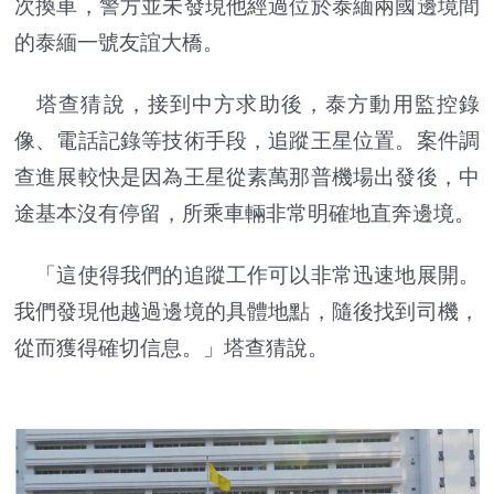
次換車，警方並未發現他經過位於泰緬兩國邊境間
的泰緬一號友誼大橋。
塔查猜說，接到中方求助後，泰方動用監控錄
像、電話記錄等技術手段，追蹤王星位置。案件調
查進展較快是因為王星從素萬那普機場出發後，中
途基本沒有停留，所乘車輛非常明確地直奔邊境。
「這使得我們的追蹤工作可以非常迅速地展開。
我們發現他越過邊境的具體地點，隨後找到司機，
從而獲得確切信息。」塔查猜說。