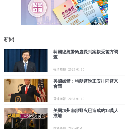
新聞
韓國總統警衛處長到案接受警方調
查
香港商報
2025-01-10
美國媒體：特朗普說正安排同普京
會面
香港商報
2025-01-10
美國加州南部野火已造成約18萬人
撤離
香港商報
2025-01-10