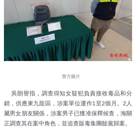
警方圖片
吳朗譽指，調查得知女疑犯負責接收毒品和分
銷，供應東九龍區，涉案單位運作1至2個月。2人
屬男女朋友關係，涉案男子已獲准保釋候查，海關
正調查其在案中角色，並追查販毒集團餘黨歸案。