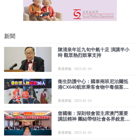
新聞
陳清泉年近九旬中氣十足 演講半小
時 觀眾熱烈鼓掌支持
香港商報
2025-01-10
衛生防護中心：國泰兩班尼泊爾抵
港CX640航班乘客食物中毒個案有
關連
香港商報
2025-01-10
曾國衞：深刻領會習主席澳門重要
講話精神 團結帶領社會各界銳意改
革
香港商報
2025-01-10