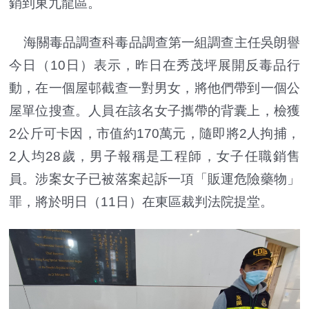
銷到東九龍區。
海關毒品調查科毒品調查第一組調查主任吳朗譽
今日（10日）表示，昨日在秀茂坪展開反毒品行
動，在一個屋邨截查一對男女，將他們帶到一個公
屋單位搜查。人員在該名女子攜帶的背囊上，檢獲
2公斤可卡因，市值約170萬元，隨即將2人拘捕，
2人均28歲，男子報稱是工程師，女子任職銷售
員。涉案女子已被落案起訴一項「販運危險藥物」
罪，將於明日（11日）在東區裁判法院提堂。