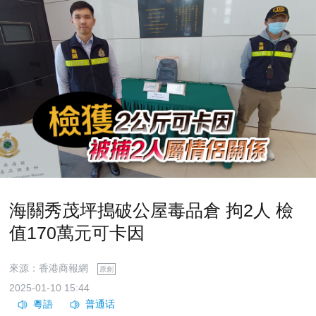
海關秀茂坪搗破公屋毒品倉 拘2人 檢
值170萬元可卡因
來源：香港商報網
原創
2025-01-10 15:44