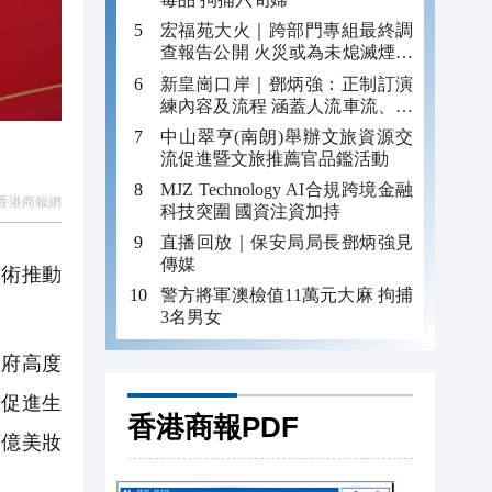
宏福苑大火｜跨部門專組最終調
查報告公開 火災或為未熄滅煙頭
引發
新皇崗口岸｜鄧炳強：正制訂演
練內容及流程 涵蓋人流車流、緊
急應變等
中山翠亨(南朗)舉辦文旅資源交
流促進暨文旅推薦官品鑑活動
MJZ Technology AI合規跨境金融
香港商報網
科技突圍 國資注資加持
直播回放｜保安局局長鄧炳強見
傳媒
術推動
警方將軍澳檢值11萬元大麻 拘捕
3名男女
府高度
於促進生
香港商報PDF
百億美妝