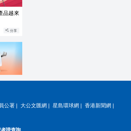
產品越來
分享
員公署
|
大公文匯網
|
星島環球網
|
香港新聞網
|
記者證查詢