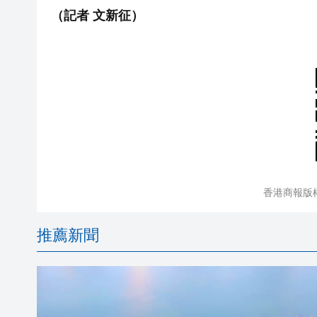
（記者 文新征）
香港商報版
推薦新聞