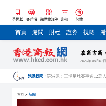
簡
手機版
客戶端
融媒體矩陣
郵箱
簡體
首頁
港聞
財經
證券
視聽
港
2026年 08月07
有片｜楊明莊思明大婚後急返港
羅淑佩：三場足球賽事逾12萬
滾動新聞：
SK海力士斥逾3000億建兩座晶
首頁
新聞
>
有片丨【《愛回家》迎大結局】
叔」黎彼得
入境處反非法勞工行動拘12人