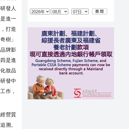
品研發人
三是進一
中，打造
神奇樹」
大品牌影
。四是進
際化妝品
立研發中
訂工作，
經營質
程追溯。