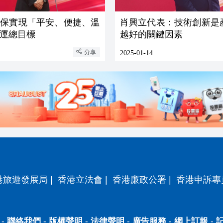
確保實現「平安、便捷、溫
肖興立代表：技術創新是
運總目標
越好的關鍵因素
分享
2025-01-14
港旅遊發展局
|
香港立法會
|
香港廉政公署
|
香港申訴專
-
聯絡我們
-
版權聲明
-
法律聲明
-
廣告服務
-
網上訂報
-