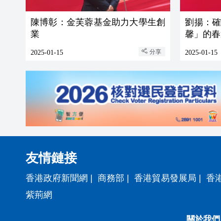
陳博彰：金芙蓉基金助力大學生創
劉揚：
業
馨」的春
分享
2025-01-15
2025-01-15
友情鏈接
香港政府新聞網
|
商務部
|
香港貿易發展局
|
香
紫荊網
關於我們