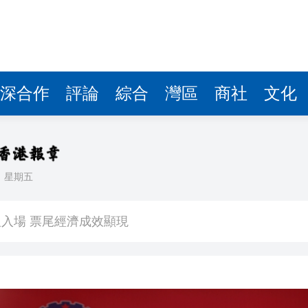
深合作
評論
綜合
灣區
商社
文化
日
星期五
看大結局：感激愛回家助走出低谷 不捨大家庭
人入場 票尾經濟成效顯現
圓廠
銀髮男團「大四喜」：十年深厚情誼 有歡亦有淚 緬懷