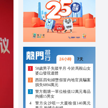
23:38
23:29
23:21
24小時
7天
58歲男子失蹤半月 今於馬鞍山女
婆山發現遺體
西區四旬婦墮假冒內地官員騙案
損失6894萬元
警方觀塘一單位檢值12萬元毒品
拘捕15男女
警方尖沙咀一大廈檢值140萬元
毒品 拘捕六旬婦