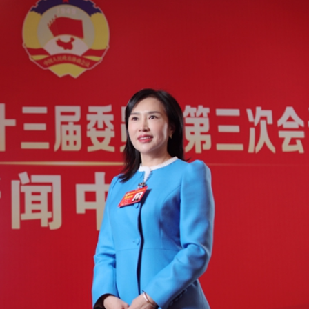
程式賬戶
品 便利灣區居民
將粉嶺揮桿 為香港行畫圓滿句號