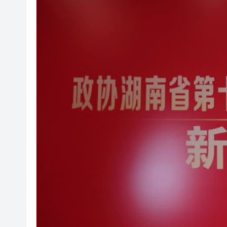
社署籲市民提防偽冒社署通訊
李家超：鼓勵保險業開發跨境產
車路士主帥星