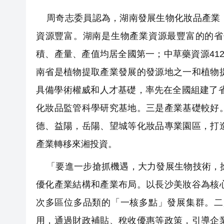
周奇志委員認為，湖南發展生物化妝品產業，
資源豐富。湖南是生物產業資源最豐富的的省
積、產量、產值均居全國第一；中草藥資源41
南省是植物提取產業發展的發源地之一和植物
具備學術權威和人才基礎，率先在全國組建了
化妝品監管科學研究基地。三是產業基礎較好
德、益陽，岳陽、望城等化妝品專業園區，打
產業轉移來湘投資。
「要進一步搶抓機遇，大力發展生物技術，搶
優化產業結構和產業布局。以長沙美妝谷為核
次多區位多品類的「一核多點」發展集群。二
用，通過財政補貼、稅收優惠等政策，引導企