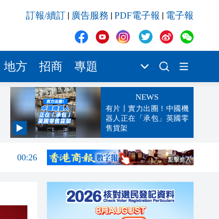
訂報/續訂
廣告服務
PDF電子報
電子報
|
|
|
地方
招商
專題
NEWS
有片丨實力出圈！中國機
器人正在「承包」英國零
售貨架
00:45
00:26
00:16
「豹
23:58
23:45