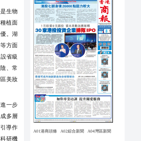
是生物
種植面
佔優。湖
學等方面
建設省級
湘陰、常
灣區美妝
進一步
形成多層
引導作
、科研機