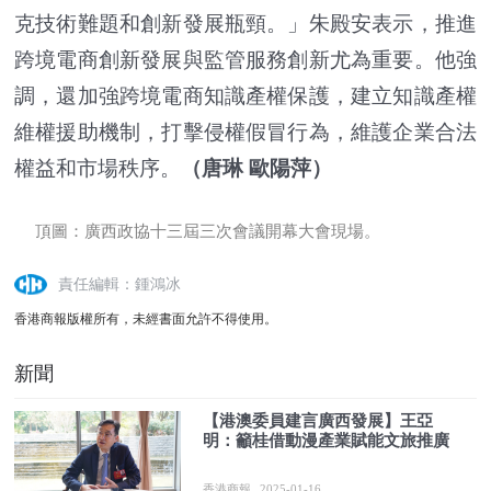
克技術難題和創新發展瓶頸。」朱殿安表示，推進
跨境電商創新發展與監管服務創新尤為重要。他強
調，還加強跨境電商知識產權保護，建立知識產權
維權援助機制，打擊侵權假冒行為，維護企業合法
權益和市場秩序。
（唐琳 歐陽萍）
頂圖：廣西政協十三屆三次會議開幕大會現場。
責任編輯：鍾鴻冰
香港商報版權所有，未經書面允許不得使用。
新聞
【港澳委員建言廣西發展】王亞
明：籲桂借動漫產業賦能文旅推廣
香港商報
2025-01-16