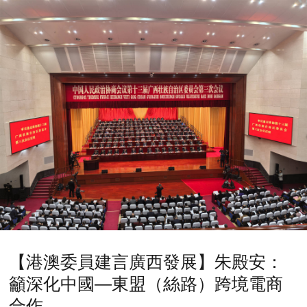
【港澳委員建言廣西發展】朱殿安：
籲深化中國—東盟（絲路）跨境電商
合作