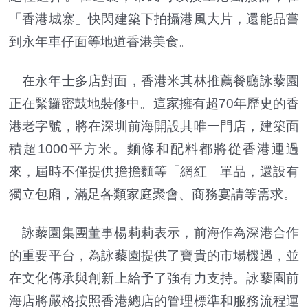
「香港城寨」快閃建築下拍攝港風大片，還能品嘗
到永年車仔面等地道香港美食。
在永年士多店對面，香港米其林推薦餐廳詠藜園
正在緊鑼密鼓地裝修中。這家擁有超70年歷史的香
港老字號，將在深圳前海開設其唯一門店，建築面
積超1000平方米。麵條和配料都將從香港運過
來，屆時不僅提供擔擔麵等「網紅」單品，還設有
獨立包廂，滿足各類家庭聚會、商務宴請等需求。
詠藜園集團董事楊莉莉表示，前海作為深港合作
的重要平台，為詠藜園提供了寶貴的市場機遇，並
在文化傳承與創新上給予了強有力支持。詠藜園前
海店將嚴格按照香港總店的管理標準和服務流程運