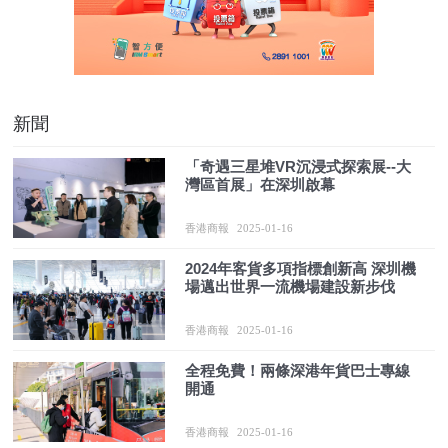
新聞
「奇遇三星堆VR沉浸式探索展--大
灣區首展」在深圳啟幕
香港商報
2025-01-16
2024年客貨多項指標創新高 深圳機
場邁出世界一流機場建設新步伐
香港商報
2025-01-16
全程免費！兩條深港年貨巴士專線
開通
香港商報
2025-01-16