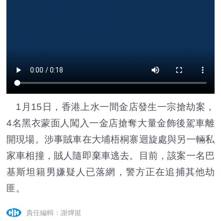
1月15日，香港上水一間金店發生一宗搶劫案，
4名黑衣蒙面人闖入一金店搶奪大量金飾後駕車離
開現場。涉事賊車在大埔梧桐寨迴旋處與另一輛私
家車相撞，賊人隨即棄車逃去。目前，該案一名巴
基斯坦籍男嫌疑人已落網，警方正在追捕其他劫
匪。
責任編輯：謝燁挺