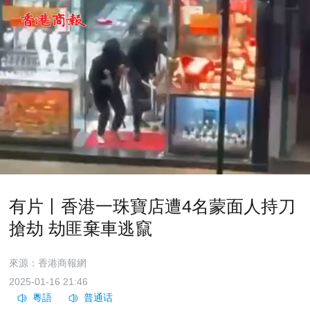
有片丨香港一珠寶店遭4名蒙面人持刀
搶劫 劫匪棄車逃竄
來源：香港商報網
2025-01-16 21:46