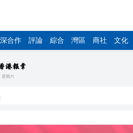
深合作
評論
綜合
灣區
商社
文化
日
星期六
機場「國際中轉旅客免費城市遊」上線
舖
席立即辭職：他已失去足球界的信任
涉嫌嚴重違紀違法被查