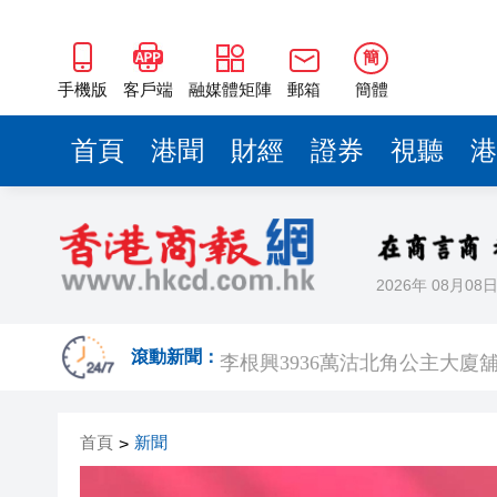
簡
手機版
客戶端
融媒體矩陣
郵箱
簡體
首頁
港聞
財經
證券
視聽
港
2026年 08月08
「來深飛」不只是路過！深圳
李根興3936萬沽北角公主大廈
滾動新聞：
油價、金價、銀價，都漲了
首頁
新聞
>
挪威足協主席呼籲國際足聯主
中國東方電氣集團董事宋致遠