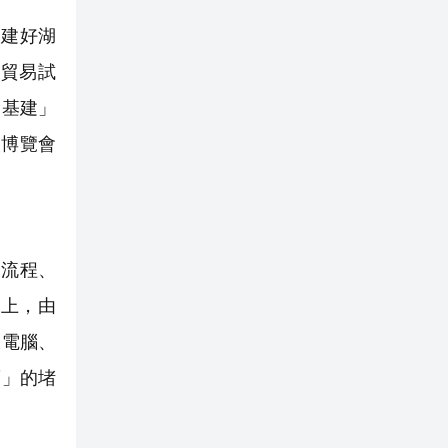
建好湖
貿易試
+基建」
次博覽會
流程、
上，由
板電腦、
舊」的堵