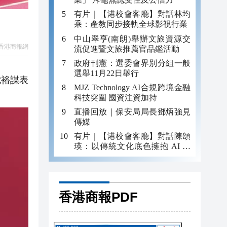
有片｜【港校會客廳】對話林均
乘：產教同步接軌全球影視行業
中山翠亨(南朗)舉辦文旅資源交
香港商報網
流促進暨文旅推薦官品鑑活動
政府刊憲：選委會界別分組一般
選舉11月22日舉行
沈裕謀表
MJZ Technology AI合規跨境金融
科技突圍 國資注資加持
直播回放｜保安局局長鄧炳強見
傳媒
有片｜【港校會客廳】對話陳頌
瑛：以傳統文化底色擁抱 AI 藝
術新發展
香港商報PDF