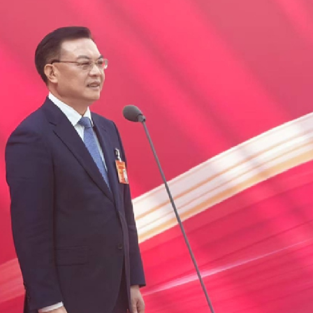
16人灼傷
升關愛服務
獎項60年來首位中國畫家