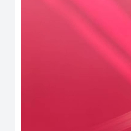
雲南火把節燃料桶意外傾倒 現場
【港商時評】加強專業培訓 提
蔡皋領取國際安徒生獎 系插畫