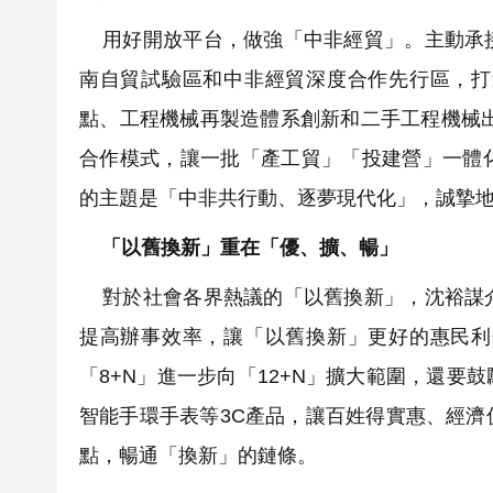
用好開放平台，做強「中非經貿」。主動承接
南自貿試驗區和中非經貿深度合作先行區，打
點、工程機械再製造體系創新和二手工程機械
合作模式，讓一批「產工貿」「投建營」一體
的主題是「中非共行動、逐夢現代化」，誠摯
「以舊換新」重在「優、擴、暢」
對於社會各界熱議的「以舊換新」，沈裕謀介
提高辦事效率，讓「以舊換新」更好的惠民利
「8+N」進一步向「12+N」擴大範圍，還
智能手環手表等3C產品，讓百姓得實惠、經
點，暢通「換新」的鏈條。