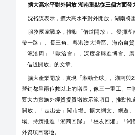
擴大高水平對外開放 湖南重點從三個方面發
沈裕謀表示，擴大高水平對外開放，湖南將重
服務國家戰略，推動「借道開放」。發揮湖南
帶一路」、長三角、粵港澳大灣區、海南自貿
「滬洽周」「歐洽會」，深度參與進博會、廣
「借道開放」的文章。
擴大產業開放，實現「湘動全球」。湖南與2
營銷都呈兩位數以上的增長，像三一重工、中
要大力實施外經貿提質增效示範項目，推動軌
開放，「走出去」闖市場。擴大網文、網遊、
場。持續推進「湘商回歸」「校友回湘」「湘
外資項目落地。