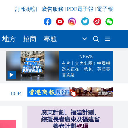
訂報/續訂
廣告服務
PDF電子報
電子報
|
|
|
地方
招商
專題
NEWS
有片丨實力出圈！中國機
器人正在「承包」英國零
售貨架
10:53
10:44
10:31
10:27
10:23