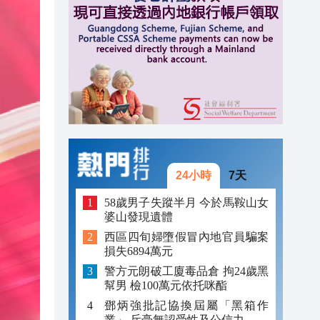
10:05
09:43
09:23
24小時
7天
58歲男子失蹤半月 今於馬鞍山女
婆山發現遺體
西區四旬婦墮假冒內地官員騙案
損失6894萬元
警方元朗破工廈毒品倉 拘24歲黑
幫男 檢100萬元依托咪酯
鄧炳強批記協換屆屬「黑箱作
業」 斥毫無認受性及公信力