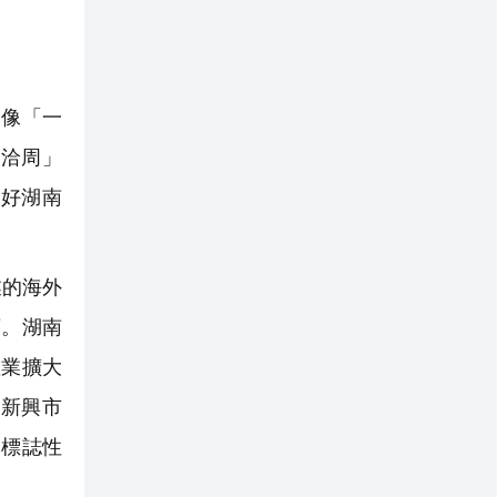
像「一
洽周」
好湖南
業的海外
頭。湖南
產業擴大
新興市
批標誌性