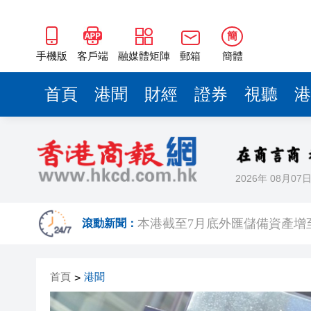
簡
手機版
客戶端
融媒體矩陣
郵箱
簡體
首頁
港聞
財經
證券
視聽
港
2026年 08月07
國家稅務總局：對境外保險收益
本港截至7月底外匯儲備資產增至
滾動新聞：
有片丨泰國校園槍擊案致7死15
首頁
港聞
>
滙豐上調香港今年GDP預測至4.
有片｜步態反常語無倫次 男旅