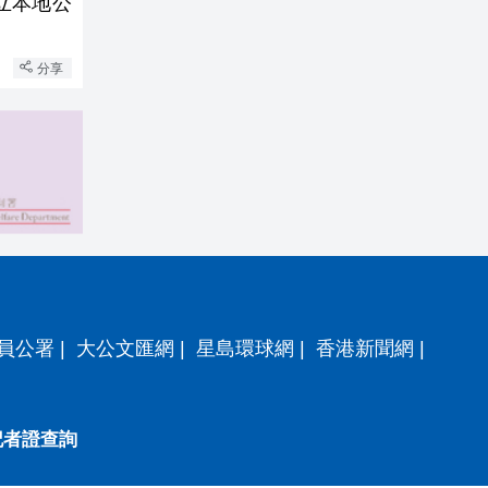
成立本地公
分享
員公署
|
大公文匯網
|
星島環球網
|
香港新聞網
|
記者證查詢