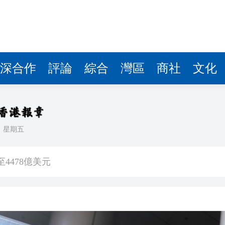
深合作
評論
綜合
灣區
商社
文化
日
星期五
徵稅並非新政策 無需過度解讀
4478億美元
傷 槍手為初中生 在教室飲彈身亡
5%
客內褲藏2包冰毒 闖關西九龍被截