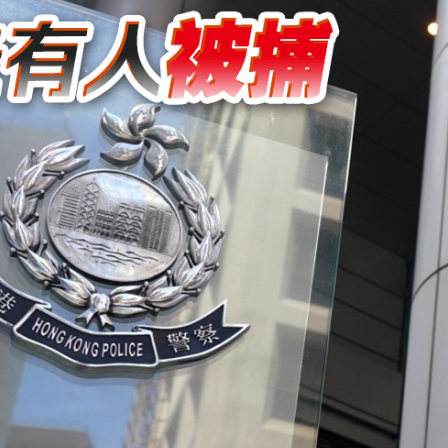
認受性 警告若涉危害國安「後果自負」
錄取457名港澳台僑生
 網民：掃埋班賣書仔