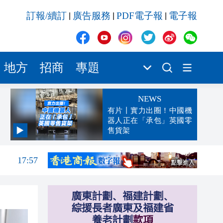
訂報/續訂
廣告服務
PDF電子報
電子報
|
|
|
地方
招商
專題
NEWS
有片丨實力出圈！中國機
器人正在「承包」英國零
售貨架
18:01
17:57
17:13
17:11
17:09