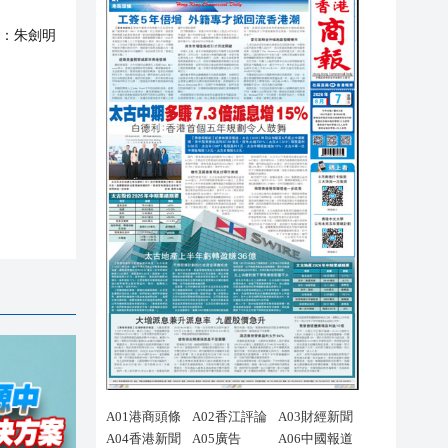
：
朱劍明