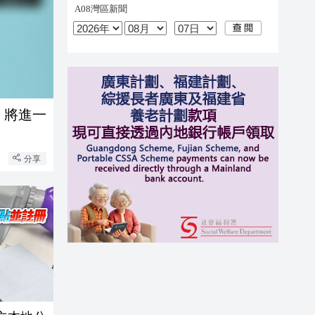
 將進一
分享