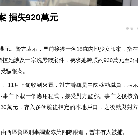
 損失920萬元
來源：
港元。警方表示，早前接獲一名18歲內地少女報案，指在
指控她涉及一宗洗黑錢案件，要求她轉賬約920萬元至3
疑受騙報案。
， 11月下旬收到來電，對方聲稱是中國移動職員，表
示事主下載一個應用程式，接受對方監察。事主之後按
約920萬元，存入多個騙徒指定的本地戶口，之後就與對
由西區警區刑事調查隊第四隊跟進，暫未有人被捕。