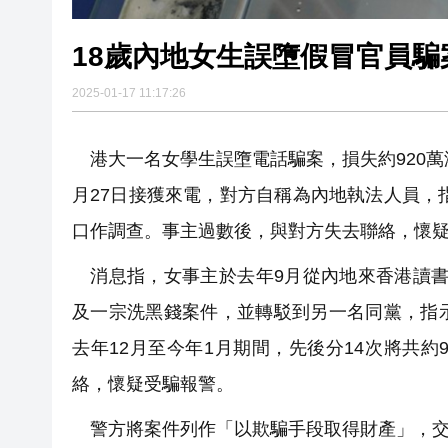
18歲內地女生誤墮假冒官員騙案
2025-01-17 11:17:26
港大一名女學生誤墮電話騙案，損失約920萬
月27日接獲來電，對方自稱為內地執法人員，
口作調查。事主過數後，與對方失去聯絡，懷
消息指，女事主於去年9月從內地來香港讀書
及一宗洗黑錢案件，並轉駁到另一名同黨，指
去年12月至今年1月期間，先後分14次將共
絡，懷疑受騙報警。
警方將案件列作「以欺騙手段取得財產」，交