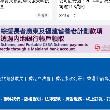
草專賣局原副局長張天峰接
公司註冊處：2024年新
查
司逾14.5萬間
分享
2025-01-17
港旅遊發展局
|
香港立法會
|
香港廉政公署
|
香港申訴專
-
聯絡我們
-
版權聲明
-
法律聲明
-
廣告服務
-
網上訂報
-