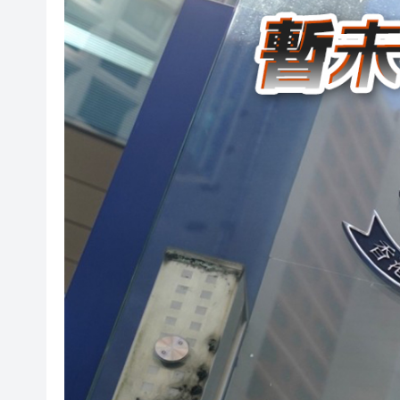
有片｜鄧炳強批記協換屆選舉無
報考熱度持續高漲 今年深圳大學
有片〡警方葵涌廣場巡查掃童黨