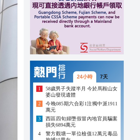
17:06
17:04
16:46
24小時
7天
58歲男子失蹤半月 今於馬鞍山女
婆山發現遺體
今晚085期六合彩1注獨中派1911
萬元
西區四旬婦墮假冒內地官員騙案
損失6894萬元
警方觀塘一單位檢值12萬元毒品
拘捕15男女