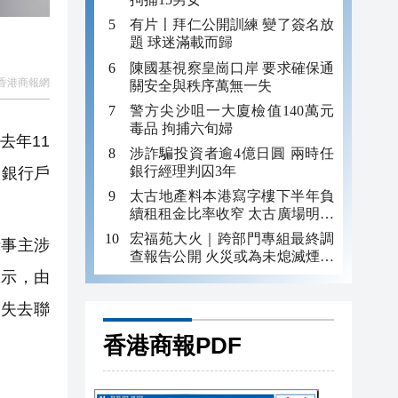
有片〡拜仁公開訓練 變了簽名放
題 球迷滿載而歸
陳國基視察皇崗口岸 要求確保通
香港商報網
關安全與秩序萬無一失
警方尖沙咀一大廈檢值140萬元
毒品 拘捕六旬婦
去年11
涉詐騙投資者逾4億日圓 兩時任
銀行經理判囚3年
個銀行戶
太古地產料本港寫字樓下半年負
續租租金比率收窄 太古廣場明年
轉正
宏福苑大火｜跨部門專組最終調
示事主涉
查報告公開 火災或為未熄滅煙頭
引發
指示，由
方失去聯
香港商報PDF