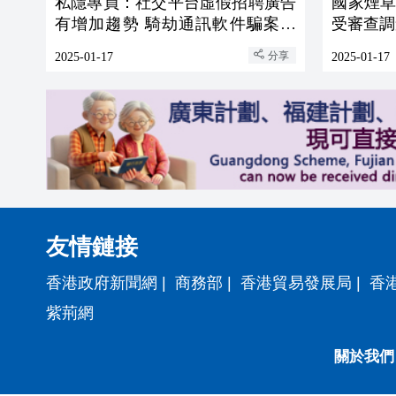
私隱專員：社交平台虛假招聘廣告
國家煙
有增加趨勢 騎劫通訊軟件騙案死
受審查調
灰復燃
分享
2025-01-17
2025-01-17
友情鏈接
香港政府新聞網
|
商務部
|
香港貿易發展局
|
香
紫荊網
關於我們