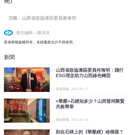
亮）
頂圖：山西省政協港區委員唐偉
邦
責任編輯：鍾鴻冰
香港商報版權所有，未經書面允許不得使用。
新聞
山西省政協澳區委員何海明：踐行
ESG理念助力山西綠色轉型
香港商報
2025-01-17
<華嚴>石經知多少？山西晉祠聚賢
共敘華章
香港商報
2025-01-16
刻在石碑上的《華嚴經》啥模樣？