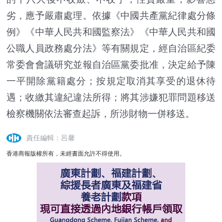
劣，應予嚴肅處理。依據《中國共產黨紀律處分條
例》《中華人民共和國監察法》《中華人民共和國
公職人員政務處分法》等有關規定，經自治區紀委
常委會會議研究並報自治區黨委批准，決定給予陳
一平開除黨籍處分；按規定取消其享受的退休待
遇；收繳其違紀違法所得；將其涉嫌犯罪問題移送
檢察機關依法審查起訴，所涉財物一併移送。
責任編輯：呂馨
香港商報版權所有，未經書面允許不得使用。