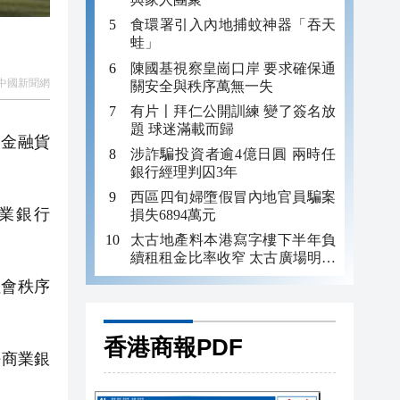
食環署引入內地捕蚊神器「吞天
蛙」
陳國基視察皇崗口岸 要求確保通
中國新聞網
關安全與秩序萬無一失
有片〡拜仁公開訓練 變了簽名放
題 球迷滿載而歸
家金融貨
涉詐騙投資者逾4億日圓 兩時任
銀行經理判囚3年
西區四旬婦墮假冒內地官員騙案
商業銀行
損失6894萬元
太古地產料本港寫字樓下半年負
續租租金比率收窄 太古廣場明年
轉正
社會秩序
香港商報PDF
任商業銀