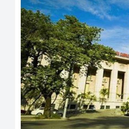
【港樓】叡璟下周開放示範單位及
梁錦松料生物醫藥未來10年顯
第二屆AIE電子展12月澳門珠
國防部回應日本發展進攻性武