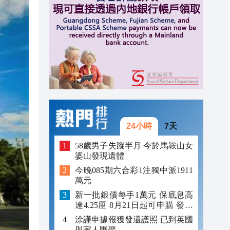
16:28
16:18
16:14
16:10
24小時
7天
58歲男子失蹤半月 今於馬鞍山女
婆山發現遺體
今晚085期六合彩1注獨中派1911
萬元
新一批銀債每手1萬元 保底息高
達4.25厘 8月21日起可申購 發行
金額最多550億
涂謹申據報獲發還護照 已到英國
與家人團聚