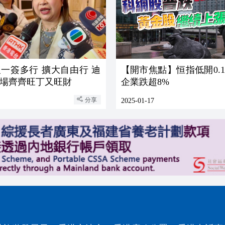
一簽多行 擴大自由行 迪
【開市焦點】恒指低開0.1
場齊齊旺丁又旺財
企業跌超8%
分享
2025-01-17