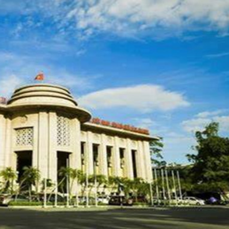
開價 暫接逾5000個買家查詢
著增長 港可助內地企業走出去
海同步舉辦 錨定「人工智能+」打造中國智造首發平台
器