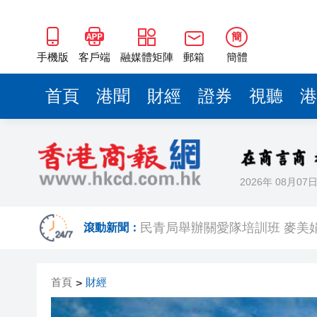
簡
手機版
客戶端
融媒體矩陣
郵箱
簡體
首頁
港聞
財經
證券
視聽
港
2026年 08月07
有片〡警方葵涌廣場巡查掃童黨
滾動新聞：
民青局舉辦關愛隊培訓班 麥美
【港樓】CCL連跌兩周共0.45
首頁
財經
>
拿森科技上市首日報收於17.52