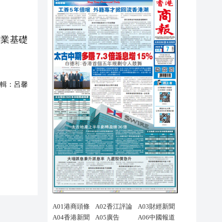
行業基礎
輯：
呂馨