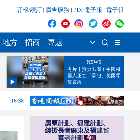
訂報/續訂
廣告服務
PDF電子報
電子報
|
|
|
地方
招商
專題
NEWS
有片丨實力出圈！中國機
器人正在「承包」英國零
售貨架
16:46
16:38
16:34
16:29