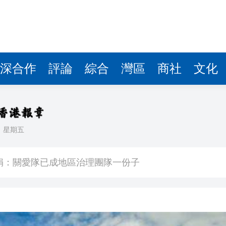
深合作
評論
綜合
灣區
商社
文化
日
星期五
 網民：掃埋班賣書仔
娟：關愛隊已成地區治理團隊一份子
% 中原料高位反覆
港元