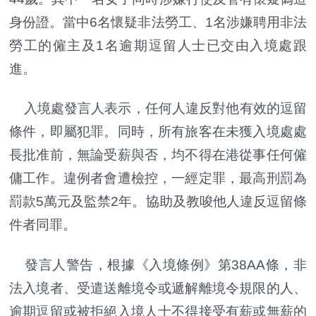
身份證。當中6名懷疑非法勞工、1名涉嫌聘用非法
勞工的僱主及1名逾期逗留人士已交由入境處跟
進。
入境處發言人表示，任何人違反對他有效的逗留
條件，即屬犯罪。同時，所有旅客在未獲入境處處
長批准前，無論受薪與否，均不得在港從事任何僱
傭工作。違例者會遭檢控，一經定罪，最高刑罰為
罰款5萬元及監禁2年。協助及教唆他人違反逗留條
件者同罪。
發言人警告，根據《入境條例》第38AA條，非
法入境者、受遣送離境令或遞解離境令規限的人、
逾期逗留或被拒絕入境人士不得接受有薪或無薪的