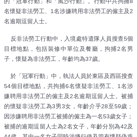
的「冠軍行動」和「風沙行動」。行動中共拘捕8
名懷疑非法勞工、1名涉嫌聘用非法勞工的僱主及2
名逾期逗留人士。
反非法勞工行動中，入境處特遣隊人員搜查5個
目標地點，包括裝修中單位及餐廳，拘捕2名男
子，懷疑為非法勞工，年齡均為37歲。
於「冠軍行動」中，執法人員於東區及西區搜查
54個目標地點，共拘捕6名懷疑非法勞工、1名涉
嫌聘用非法勞工的僱主及2名逾期逗留人士。被捕
的懷疑非法勞工為3男3女，年齡介乎28至59歲；
因涉嫌聘用非法勞工被捕的僱主為一名53歲女子；
被捕的逾期逗留人士為2名女子，年齡分別為42及
44歲。其中一名女子同時涉嫌行使及管有懷疑偽造