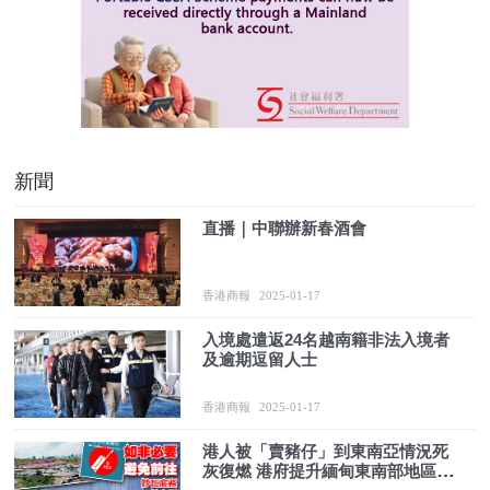
新聞
直播｜中聯辦新春酒會
香港商報
2025-01-17
入境處遣返24名越南籍非法入境者
及逾期逗留人士
香港商報
2025-01-17
港人被「賣豬仔」到東南亞情況死
灰復燃 港府提升緬甸東南部地區外