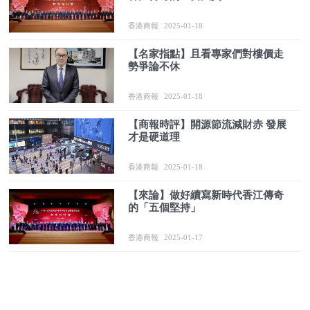
香港商報
2025-01-18
【名家指點】且看專家們對樓價走
勢爭論不休
香港商報
2025-01-18
【商報時評】開源節流減財赤 發展
才是硬道理
香港商報
2025-01-18
【來論】做好續寫新時代香江傳奇
的「五個堅持」
香港商報
2025-01-17