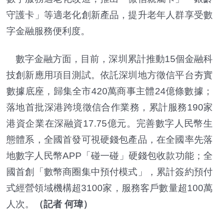
守護卡」等適老化創新產品，提升老年人群享受數
字金融服務便利度。
數字金融方面，目前，深圳累計推動15個金融科
技創新應用項目測試。依託深圳地方徵信平台夯實
數據底座，歸集全市420萬商事主體24億條數據；
落地首批深港跨境徵信合作業務，累計服務190家
港資企業在深融資17.75億元。完善數字人民幣生
態體系，全國首發可視硬錢包產品，在全國率先落
地數字人民幣APP「碰一碰」硬錢包收款功能；全
國首創「數幣商圈集中預付模式」，累計簽約預付
式經營領域機構超3100家，服務客戶數量超100萬
人次。
（記者 何瑋）