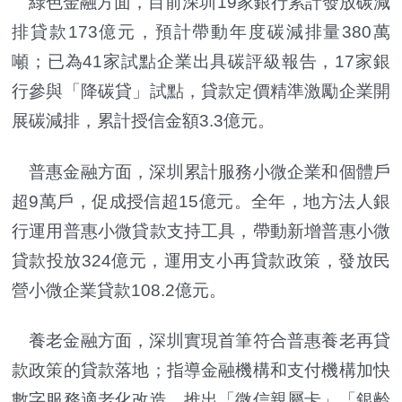
綠色金融方面，目前深圳19家銀行累計發放碳減
排貸款173億元，預計帶動年度碳減排量380萬
噸；已為41家試點企業出具碳評級報告，17家銀
行參與「降碳貸」試點，貸款定價精準激勵企業開
展碳減排，累計授信金額3.3億元。
普惠金融方面，深圳累計服務小微企業和個體戶
超9萬戶，促成授信超15億元。全年，地方法人銀
行運用普惠小微貸款支持工具，帶動新增普惠小微
貸款投放324億元，運用支小再貸款政策，發放民
營小微企業貸款108.2億元。
養老金融方面，深圳實現首筆符合普惠養老再貸
款政策的貸款落地；指導金融機構和支付機構加快
數字服務適老化改造，推出「微信親屬卡」「銀齡