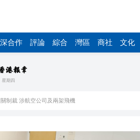
深合作
評論
綜合
灣區
商社
文化
日
星期四
斯1:0贏車路士
關制裁 涉航空公司及兩架飛機
判22年
黃永玉」國際青年版畫展開幕