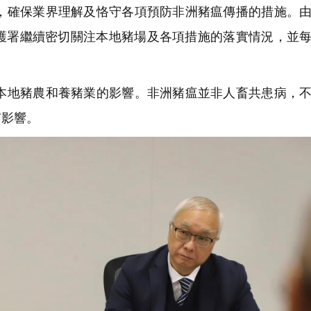
確保業界理解及恪守各項預防非洲豬瘟傳播的措施。由
漁護署繼續密切關注本地豬場及各項措施的落實情況，並
地豬農和養豬業的影響。非洲豬瘟並非人畜共患病，不
有影響。