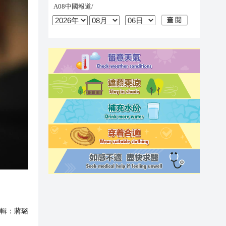
輯：
蔣璐