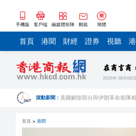
簡
手機版
客戶端
融媒體矩陣
郵箱
簡體
首頁
港聞
財經
證券
視聽
港
2026年 08月06
有片丨積高華一箭定江山 祖雲達
美國解除部分與伊朗革命衛隊相
滾動新聞：
黎彼得離世 享年76歲
首頁
港聞
>
5歲男童遭生母長期虐待餓死 重
有片丨​ 版藝聚香江 第二屆「