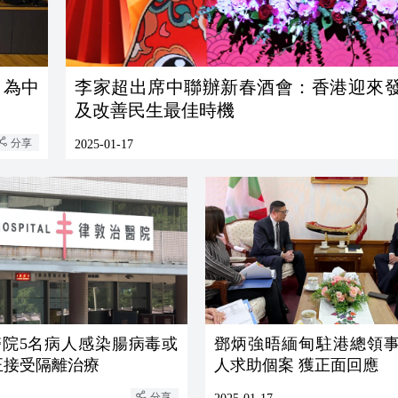
 為中
李家超出席中聯辦新春酒會：香港迎來
及改善民生最佳時機
分享
2025-01-17
醫院5名病人感染腸病毒或
鄧炳強晤緬甸駐港總領事
正接受隔離治療
人求助個案 獲正面回應
分享