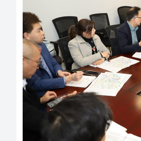
深圳南山公益電影嘉年華舉辦
有片丨67歲吳岱融穿梭星馬及內
有片丨比賽時突遭雷電劈擊 泰