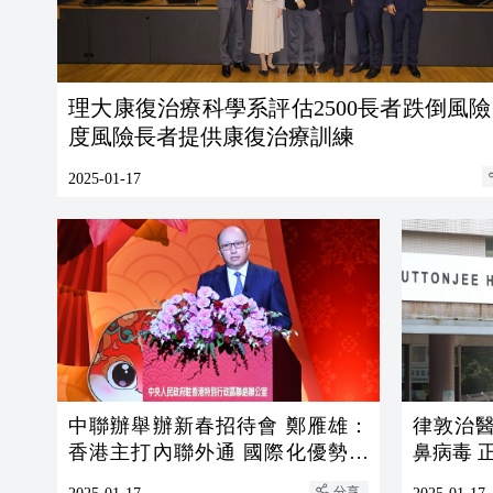
理大康復治療科學系評估2500長者跌倒風險
度風險長者提供康復治療訓練
2025-01-17
中聯辦舉辦新春招待會 鄭雁雄：
律敦治
香港主打內聯外通 國際化優勢只
鼻病毒 
能強化不能削弱
分享