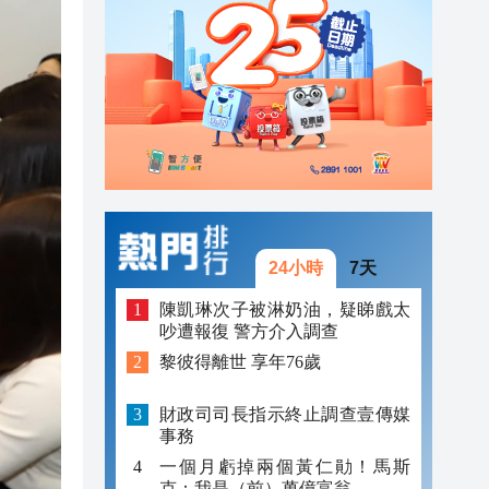
22:33
22:33
22:28
24小時
7天
陳凱琳次子被淋奶油，疑睇戲太
吵遭報復 警方介入調查
黎彼得離世 享年76歲
財政司司長指示終止調查壹傳媒
事務
一個月虧掉兩個黃仁勛！馬斯
克：我是（前）萬億富翁