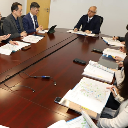
《浪浪山小妖怪》專場暨王小窗分享會
地 心中仍有火 想拍粵語電影
國24歲球員當場不治身亡