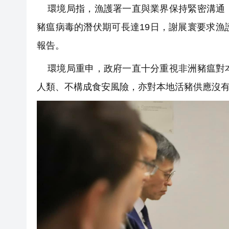
環境局指，漁護署一直與業界保持緊密溝通，
豬瘟病毒的潛伏期可長達19日，謝展寰要求
報告。
環境局重申，政府一直十分重視非洲豬瘟對本
人類、不構成食安風險，亦對本地活豬供應沒