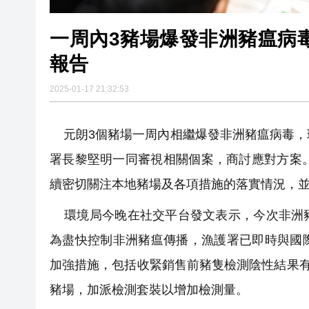
一周內3豬場爆發非洲豬瘟病
報告
2025-01-17 21:32:53
元朗3個豬場一周內相繼爆發非洲豬瘟病毒，
署長黎堅明一同審視相關個案，商討應對方案
續密切關注本地豬場及各項措施的落實情況，
環境局今晚在社交平台發文表示，今次非洲豬
為盡快控制非洲豬瘟傳播，漁護署已即時與國
加強措施，包括收緊銷售前豬隻檢測陰性結果有
豬場，加派檢測套裝以增加檢測量。