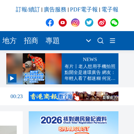
訂報/續訂
廣告服務
PDF電子報
電子報
|
|
|
地方
招商
專題
NEWS
有片丨老人想用手機拍照
點開全是連環廣告 網友：
年輕人看了都迷糊 何況老
04:26
年人
00:23
23:38
23:33
22:38