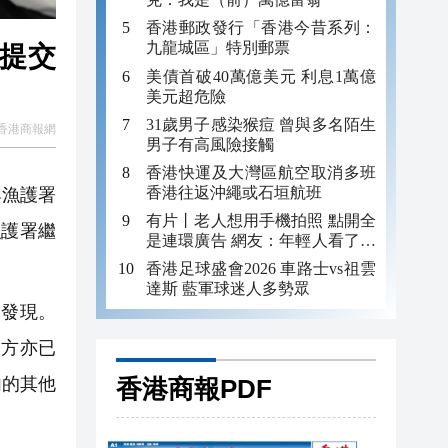
香港郵政發行「香港今昔系列：
九龍城區」特別郵票
況提交
美債首破40萬億美元 利息1萬億
美元超危險
31歲男子感染猴痘 曾與多名陌生
香港商報網
男子有高風險接觸
香港快運及大灣區航空取消多班
香港往返沖繩或石垣航班
與漁護署
有片丨老人想用手機拍照 點開全
漁護署繼
是連環廣告 網友：年輕人看了都
迷糊 何況老年人
香港足球盛會2026 車路士vs祖雲
達斯 藍軍球迷人多勢眾
發現。
署方亦已
香港商報PDF
內的其他