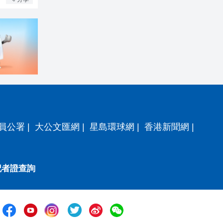
員公署
|
大公文匯網
|
星島環球網
|
香港新聞網
|
記者證查詢