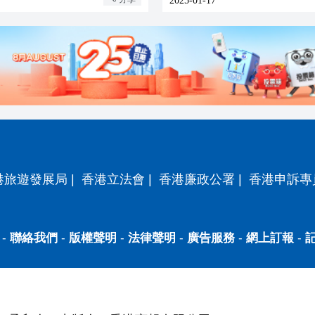
2025-01-17
港旅遊發展局
|
香港立法會
|
香港廉政公署
|
香港申訴專
-
聯絡我們
-
版權聲明
-
法律聲明
-
廣告服務
-
網上訂報
-