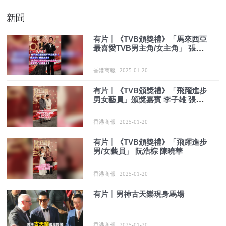
新聞
有片丨《TVB頒獎禮》「馬來西亞
最喜愛TVB男主角/女主角」 張振
朗 張曦雯
香港商報
2025-01-20
有片丨《TVB頒獎禮》「飛躍進步
男女藝員」頒獎嘉賓 李子雄 張耀
揚
香港商報
2025-01-20
有片丨《TVB頒獎禮》「飛躍進步
男/女藝員」 阮浩棕 陳曉華
香港商報
2025-01-20
有片丨男神古天樂現身馬場
香港商報
2025-01-20