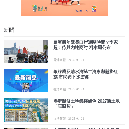
新聞
農曆新年延長口岸通關時間？李家
超：待與內地商討 料本周公布
香港商報
2025-01-21
銀線灣及清水灣第二灣泳灘懸掛紅
旗 市民勿下水游泳
香港商報
2025-01-21
港府擬修土地業權條例 2027新土地
「唔跟契」
香港商報
2025-01-21