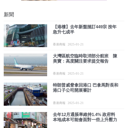
新聞
【港樓】去年新盤撻訂449宗 按年
急升七成半
香港商報
2025-01-21
大灣區航空臨時取消部分航班 陳
美寶：高度關注要求提交報告
香港商報
2025-01-21
特朗普威脅拿回港口 巴拿馬對長和
港口子公司開展審計
香港商報
2025-01-21
去年12月通脹率維持1.4% 政府料
本地成本可能會面對一些上升壓力