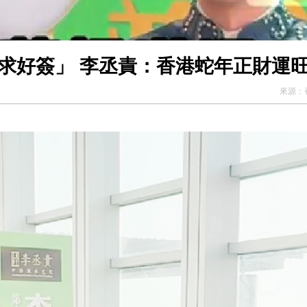
求好簽」 李丞責：香港蛇年正財運
來源：