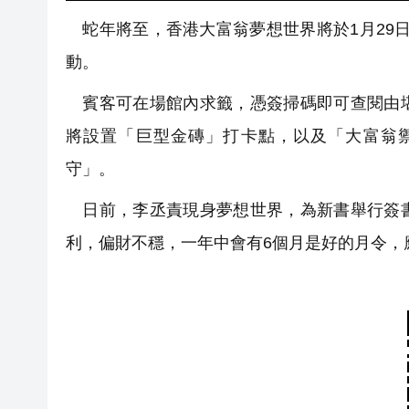
蛇年將至，香港大富翁夢想世界將於1月29日
動。
賓客可在場館內求籤，憑簽掃碼即可查閱由堪
將設置「巨型金磚」打卡點，以及「大富翁
守」。
日前，李丞責現身夢想世界，為新書舉行簽書
利，偏財不穩，一年中會有6個月是好的月令，