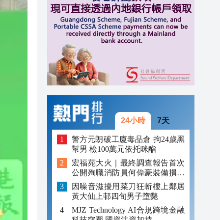
元對
16:41
16:26
16:19
24小時
7天
警方元朗破工廈毒品倉 拘24歲黑
幫男 檢100萬元依托咪酯
宏福苑大火｜最終調查報告首次
公開殉職消防員何偉豪裝備損毀
照片
因噪音滋擾用菜刀狂斬樓上鄰居
黃大仙上邨四旬男子墮斃
MJZ Technology AI合規跨境金融
科技突圍 國資注資加持