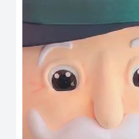
【財通AH】勤浩醫藥「回血」再
賭壓頂
美媒：馬斯克拒絕讓烏克蘭用
有片丨粵車南下沉浸式體驗指