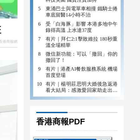
東涌巴士與電單車相撞 鐵騎士捲
車底留醫14小時不治
受「白海豚」影響 本港多地中午
旺
錄得高溫 上水達37度
有片｜拜仁2:1擊敗維拉 180秒重
香港商報網
溫全場精華
微信新功能：可以「撤回」你的
撤回了！
有片｜港產AI餐飲服務系統 機場
首度登場
有片｜楊明莊思明大婚後急返港
看大結局：感激愛回家助走出低
谷 不捨大家庭
香港商報PDF