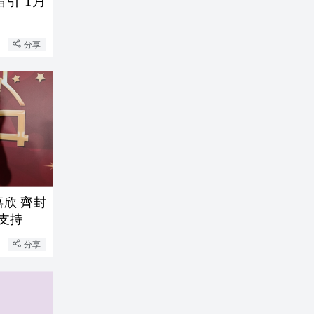
引 1月
分享
嘉欣 齊封
的支持
分享