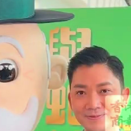
次遞表港股！營收暴漲1786倍背後：資不抵債，9.9億
「星鏈」打擊俄境內目標
南