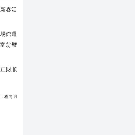
」新春活
場館還
富翁禦
正財順
：
程向明