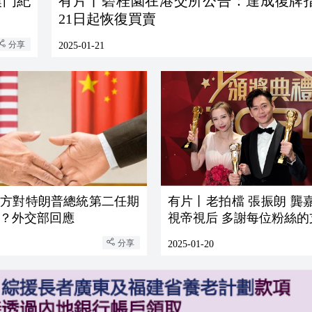
澳門紀
有片丨碧桂園在港交所公告：達成復牌指
21日起恢復買賣
分享
2025-01-21
中方對特朗普總統第二任期
有片丨老拍檔 張振朗 龔
？外交部回應
視帝視后 多謝每位粉絲
分享
2025-01-20