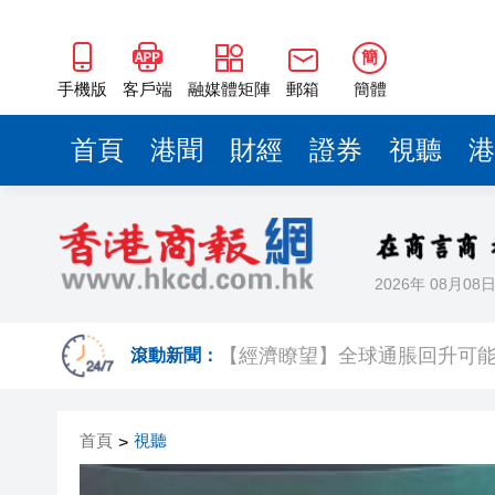
簡
手機版
客戶端
融媒體矩陣
郵箱
簡體
首頁
港聞
財經
證券
視聽
港
2026年 08月08
Fabrique華南首店深圳萬像
【經濟瞭望】全球通脹回升可
滾動新聞：
首頁
視聽
>
以滬深港澳為橋 連結全球新規
商事調解大賽圓滿舉辦
逾百體育界精英齊聚青途研討會