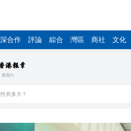
深合作
評論
綜合
灣區
商社
文化
日
星期六
天地啟幕 開啟設計生活新篇章
能性有多大？
青年魯班選舉2026頒獎典禮今舉行 甯漢豪稱政府和建造業議會做好培訓工作
則 第三屆滬深港國際法律服務大會暨第二屆「和・界」
 建言獻策推動體育產業化