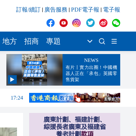
訂報/續訂
廣告服務
PDF電子報
電子報
|
|
|
地方
招商
專題
NEWS
有片丨實力出圈！中國機
器人正在「承包」英國零
售貨架
17:56
17:24
17:17
跨境
16:59
16:54