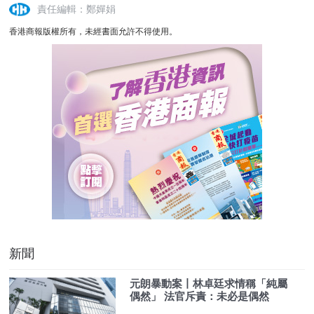
責任編輯：鄭嬋娟
香港商報版權所有，未經書面允許不得使用。
新聞
元朗暴動案丨林卓廷求情稱「純屬
偶然」 法官斥責：未必是偶然