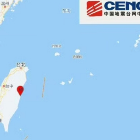
，在湖光山色間大飽「口福+眼福」
河源
唱協會第19屆合唱節在中山啟幕
種美」破譯合唱音色密碼