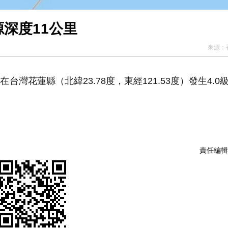
源深度11公里
來源：
台灣花蓮縣（北緯23.78度，東經121.53度）發生4.0
責任編輯