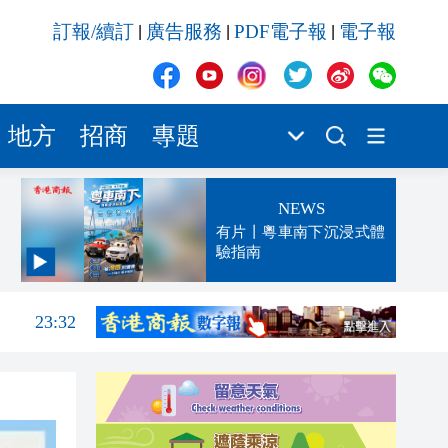
訂報/續訂
廣告服務
PDF電子報
電子報
|
|
|
地方
招商
專題
NEWS
有片丨粵車南下沉浸式體
驗指南
23:52
23:32
23:27
23:13