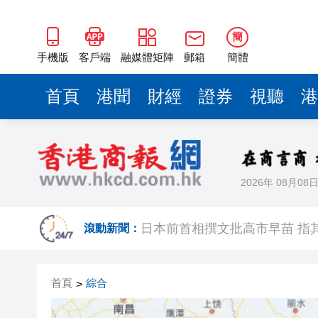
簡
手機版
客戶端
融媒體矩陣
郵箱
簡體
首頁
港聞
財經
證券
視聽
港
2026年 08月08
港區省級政協聯誼會組織「慶祝
滾動新聞：
日本前首相撰文批高市早苗 指
有片丨星爺媽咪現身《功夫女足
首頁
綜合
>
有片丨迪麗熱巴驚喜現身香港 高