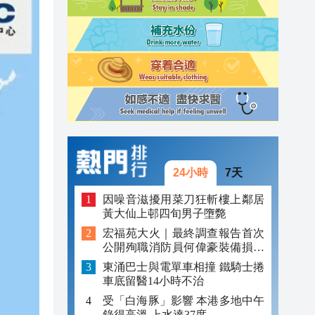
23:06
23:05
22:51
22:33
24小時
7天
因噪音滋擾用菜刀狂斬樓上鄰居
黃大仙上邨四旬男子墮斃
宏福苑大火｜最終調查報告首次
公開殉職消防員何偉豪裝備損毀
照片
東涌巴士與電單車相撞 鐵騎士捲
車底留醫14小時不治
受「白海豚」影響 本港多地中午
錄得高溫 上水達37度