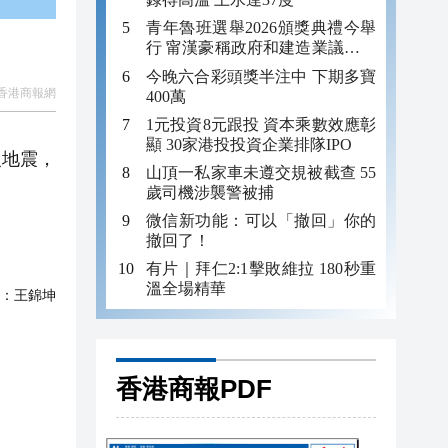
青年魯班選舉2026頒獎典禮今舉
行 甯漢豪稱政府和建造業議會做
好培訓工作
今晚六合彩頭獎半注中 下期多寶
香港商報網
400萬
1元投資8元跟投 資本乘數效應彰
顯 30家港投投資企業排隊IPO
級地震，
山頂一私家車未遵交規被截查 55
歲司機涉襲警被捕
微信新功能：可以「撤回」你的
撤回了！
有片｜拜仁2:1擊敗維拉 180秒重
溫全場精華
：
王錦坤
香港商報PDF