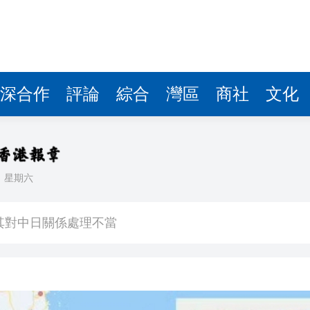
深合作
評論
綜合
灣區
商社
文化
日
星期六
中國共產黨成立105周年名家作品展」觀展活動
其對中日關係處理不當
》謝票場 親切揮手力挺兒子
馬尾配白T 美麗明豔