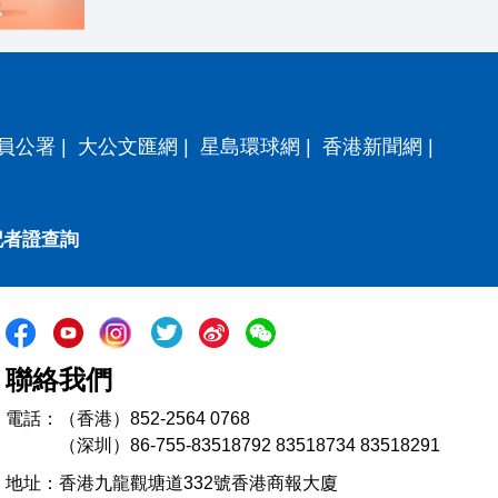
員公署
|
大公文匯網
|
星島環球網
|
香港新聞網
|
記者證查詢
聯絡我們
電話：（香港）852-2564 0768
（深圳）86-755-83518792 83518734 83518291
地址：香港九龍觀塘道332號香港商報大廈