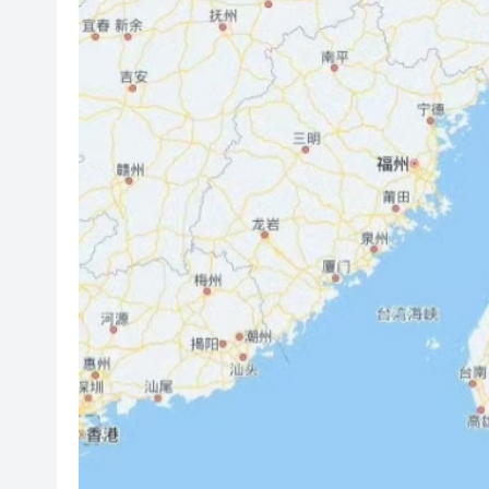
超萬名「嘗鮮客」赴河源萬綠湖
央媒省媒灣區媒體採風團走進
107支隊伍，持續5日，中國合
吳可畏：用「五字訣」與「三